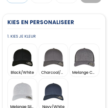
T-Shirts
Vesten
KIES EN PERSONALISEER
1. KIES JE KLEUR
Black/White
Charcoal/White
Melange Charcoal/Black
Melange Silver/White
Navy/White