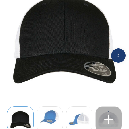
Jassen
Kledingaccessoires
Ondergoed, Sokken en Nachtkleding
Overhemden
Peuters en Baby's
Polo's
Regenkleding
Schoenen
Sweaters