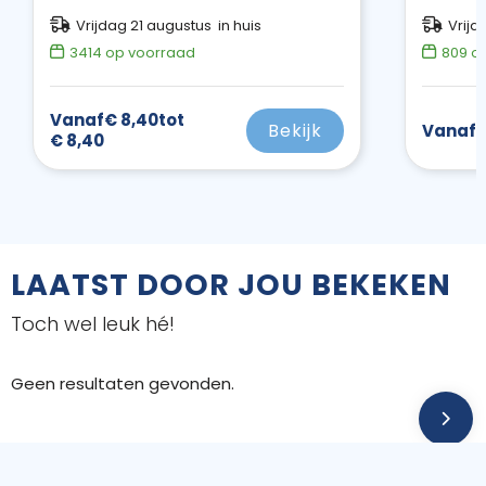
Vrijdag 21 augustus in huis
Vrijd
3414
op voorraad
809
op
Vanaf
€ 8,40
tot
Bekijk
Vanaf
€
€ 8,40
LAATST DOOR JOU BEKEKEN
Toch wel leuk hé!
Geen resultaten gevonden.