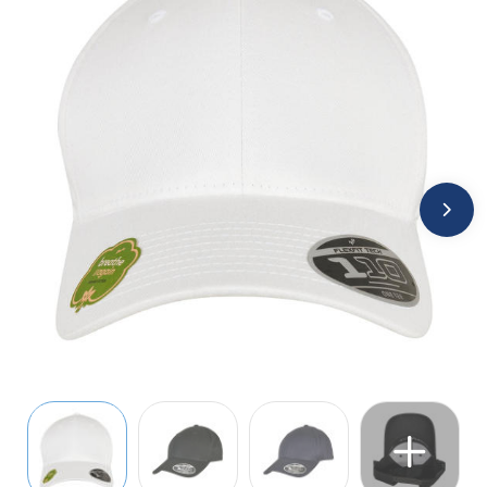
Jassen
Kledingaccessoires
Ondergoed, Sokken en Nachtkleding
Overhemden
Peuters en Baby's
Polo's
Regenkleding
Schoenen
Sweaters