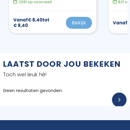
3291
op voorraad
821
op
Vanaf
€ 8,40
tot
Bekijk
Vanaf
€
€ 8,40
LAATST DOOR JOU BEKEKEN
Toch wel leuk hé!
Geen resultaten gevonden.