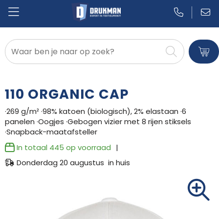
Badtextiel en Douche
Blazers
110 ORGANIC CAP
Bodywarmers
·269 g/m² ·98% katoen (biologisch), 2% elastaan ·6
panelen ·Oogjes ·Gebogen vizier met 8 rijen stiksels
Broeken en Rokken
·Snapback-maatafsteller
Caps, Hoeden en Mutsen
In totaal
445
op voorraad
Donderdag 20 augustus in huis
Dekens, Fleecedekens en Kussens
Gilets
Handschoenen en Sjaals