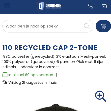
Badtextiel en Douche
Blazers
110 RECYCLED CAP 2-TONE
Bodywarmers
·98% polyester (gerecycled), 2% elastaan ·Mesh-paneel:
100% polyester (gerecycled) ·6 panelen ·Piek met 6 rijen
Broeken en Rokken
stiksels ·Ondervizier in contrast…
Caps, Hoeden en Mutsen
In totaal
69
op voorraad
Vrijdag 21 augustus in huis
Dekens, Fleecedekens en Kussens
Gilets
Handschoenen en Sjaals