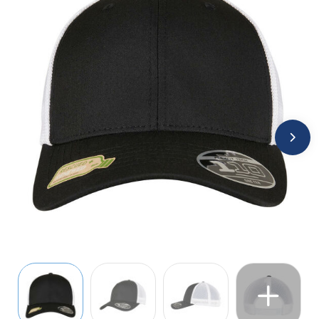
Jassen
Kledingaccessoires
Ondergoed, Sokken en Nachtkleding
Overhemden
Peuters en Baby's
Polo's
Regenkleding
Schoenen
Sweaters