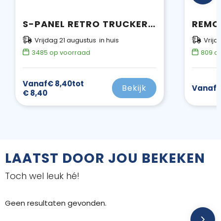
S-PANEL RETRO TRUCKER CAP
Vrijdag 21 augustus in huis
Vrijd
3485
op voorraad
809
op
Vanaf
€ 8,40
tot
Bekijk
Vanaf
€
€ 8,40
LAATST DOOR JOU BEKEKEN
Toch wel leuk hé!
Geen resultaten gevonden.