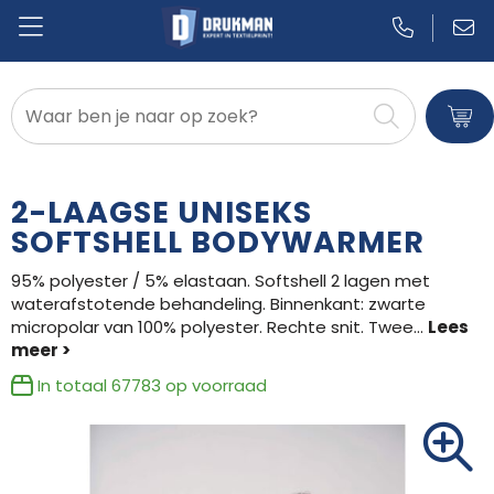
Badtextiel en Douche
Blazers
2-LAAGSE UNISEKS
Bodywarmers
SOFTSHELL BODYWARMER
95% polyester / 5% elastaan. Softshell 2 lagen met
Broeken en Rokken
waterafstotende behandeling. Binnenkant: zwarte
micropolar van 100% polyester. Rechte snit. Twee
...
Caps, Hoeden en Mutsen
Dekens, Fleecedekens en Kussens
In totaal
67783
op voorraad
Gilets
Handschoenen en Sjaals