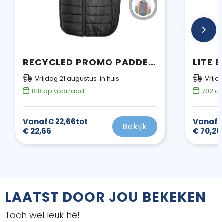
RECYCLED PROMO PADDED BODYWARMER
LITE
Vrijdag 21 augustus in huis
Vrijd
818
op voorraad
702
op
Vanaf
€ 22,66
tot
Vanaf
€
Bekijk
€ 22,66
€ 70,20
LAATST DOOR JOU BEKEKEN
Toch wel leuk hé!