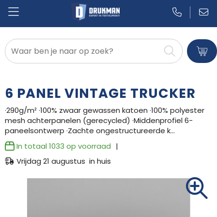
Badtextiel en Douche
Blazers
6 PANEL VINTAGE TRUCKER
Bodywarmers
·290g/m² ·100% zwaar gewassen katoen ·100% polyester
mesh achterpanelen (gerecycled) ·Middenprofiel 6-
Broeken en Rokken
paneelsontwerp ·Zachte ongestructureerde k…
Caps, Hoeden en Mutsen
In totaal
1033
op voorraad
Vrijdag 21 augustus in huis
Dekens, Fleecedekens en Kussens
Gilets
Handschoenen en Sjaals