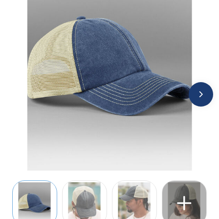
Jassen
Kledingaccessoires
Ondergoed, Sokken en Nachtkleding
Overhemden
Peuters en Baby's
Polo's
Regenkleding
Schoenen
Sweaters