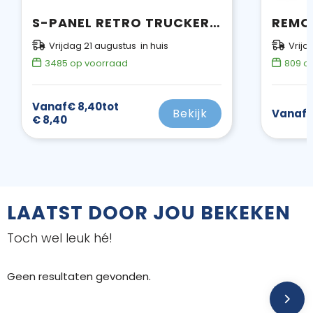
S-PANEL RETRO TRUCKER CAP
Vrijdag 21 augustus in huis
Vrijd
3485
op voorraad
809
op
Vanaf
€ 8,40
tot
Bekijk
Vanaf
€
€ 8,40
LAATST DOOR JOU BEKEKEN
Toch wel leuk hé!
Geen resultaten gevonden.