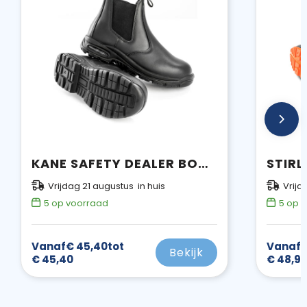
KANE SAFETY DEALER BOOT - SIZE 36
Vrijdag 21 augustus in huis
Vrijd
5
op voorraad
5
op v
Vanaf
€ 45,40
tot
Vanaf
€
Bekijk
€ 45,40
€ 48,9