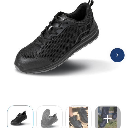
Jassen
Kledingaccessoires
Ondergoed, Sokken en Nachtkleding
Overhemden
Peuters en Baby's
Polo's
Regenkleding
Schoenen
Sweaters