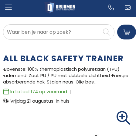
Badtextiel en Douche
Blazers
ALL BLACK SAFETY TRAINER
Bodywarmers
·Bovenste: 100% thermoplastisch polyuretaan (TPU)
·ademend ·Zool: PU / PU met dubbele dichtheid ·Energie
Broeken en Rokken
absorberende hak ·Stalen neus ·Olie bes…
Caps, Hoeden en Mutsen
In totaal
174
op voorraad
Vrijdag 21 augustus in huis
Dekens, Fleecedekens en Kussens
Gilets
Handschoenen en Sjaals