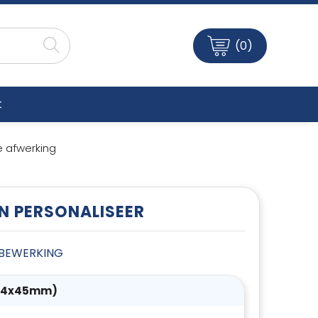
(0)
t
e afwerking
EN PERSONALISEER
E BEWERKING
(14x45mm)