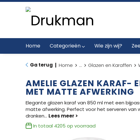
Home
Categorieën
Wie zijn wij?
Zee
Ga terug
|
Home
...
Glazen en Karaffen
AMELIE GLAZEN KARAF- E
MET MATTE AFWERKING
Elegante glazen karaf van 850 ml met een bijpa
matte afwerking. Perfect voor het serveren van 
dranken
...
In totaal
4205
op voorraad