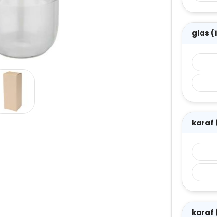
glas 
karaf
karaf