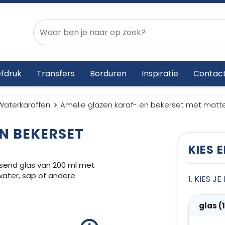
fdruk
Transfers
Borduren
Inspiratie
Contac
Waterkaraffen
Amelie glazen karaf- en bekerset met matt
N BEKERSET
KIES 
ssend glas van 200 ml met
water, sap of andere
1. KIES J
glas 