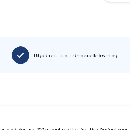
Uitgebreid aanbod en snelle levering
passend glas van 200 ml met matte afwerking. Perfect voor 