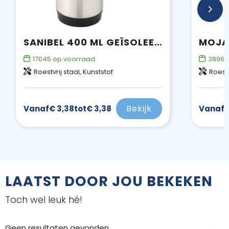
SANIBEL 400 ML GEÏSOLEERDE THERMOSBEKER
17045
op voorraad
38969
Roestvrij staal, Kunststof
Roestv
Bekijk
Vanaf
€ 3,38
tot
€ 3,38
Vanaf
€
LAATST DOOR JOU BEKEKEN
Toch wel leuk hé!
Geen resultaten gevonden.