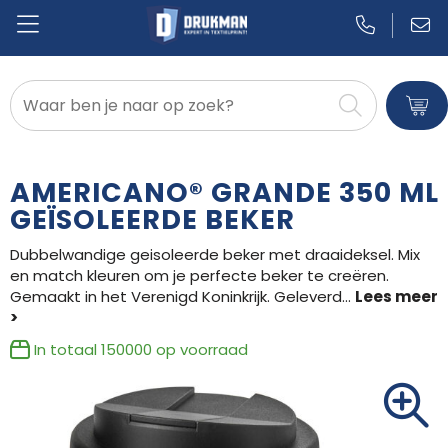
Badtextiel en Douche
Blazers
AMERICANO® GRANDE 350 ML
Bodywarmers
GEÏSOLEERDE BEKER
Dubbelwandige geisoleerde beker met draaideksel. Mix
Broeken en Rokken
en match kleuren om je perfecte beker te creëren.
Gemaakt in het Verenigd Koninkrijk. Geleverd
...
Caps, Hoeden en Mutsen
Dekens, Fleecedekens en Kussens
In totaal
150000
op voorraad
Gilets
Handschoenen en Sjaals