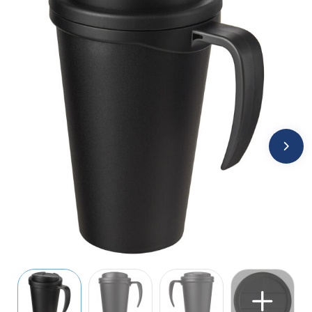
Jassen
Kledingaccessoires
Ondergoed, Sokken en Nachtkleding
Overhemden
Peuters en Baby's
Polo's
Regenkleding
Schoenen
Sweaters