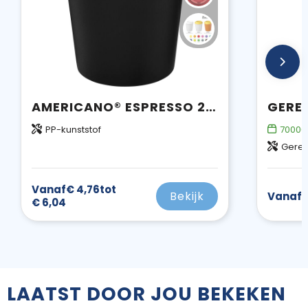
AMERICANO® ESPRESSO 250 ML GEÏSOLEERDE BEKER
PP-kunststof
70000
Gerec
Vanaf
€ 4,76
tot
Bekijk
Vanaf
€
€ 6,04
LAATST DOOR JOU BEKEKEN