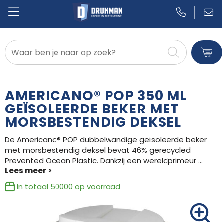
Badtextiel en Douche
Blazers
AMERICANO® POP 350 ML
Bodywarmers
GEÏSOLEERDE BEKER MET
MORSBESTENDIG DEKSEL
Broeken en Rokken
De Americano® POP dubbelwandige geïsoleerde beker
Caps, Hoeden en Mutsen
met morsbestendig deksel bevat 46% gerecycled
Prevented Ocean Plastic. Dankzij een wereldprimeur
...
Dekens, Fleecedekens en Kussens
In totaal
50000
op voorraad
Gilets
Handschoenen en Sjaals