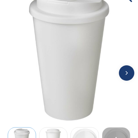
Jassen
Kledingaccessoires
Ondergoed, Sokken en Nachtkleding
Overhemden
Peuters en Baby's
Polo's
Regenkleding
Schoenen
Sweaters