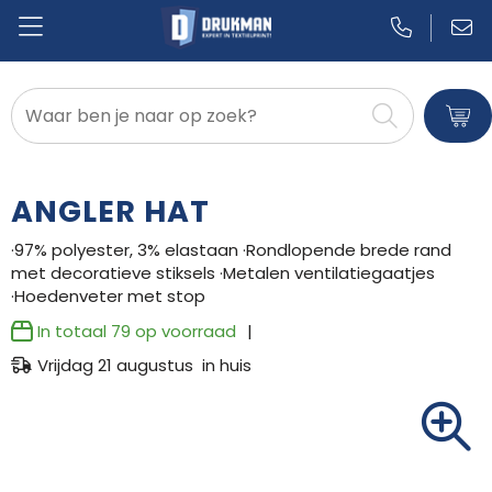
Badtextiel en Douche
Blazers
ANGLER HAT
Bodywarmers
·97% polyester, 3% elastaan ·Rondlopende brede rand
met decoratieve stiksels ·Metalen ventilatiegaatjes
Broeken en Rokken
·Hoedenveter met stop
Caps, Hoeden en Mutsen
In totaal
79
op voorraad
Vrijdag 21 augustus in huis
Dekens, Fleecedekens en Kussens
Gilets
Handschoenen en Sjaals