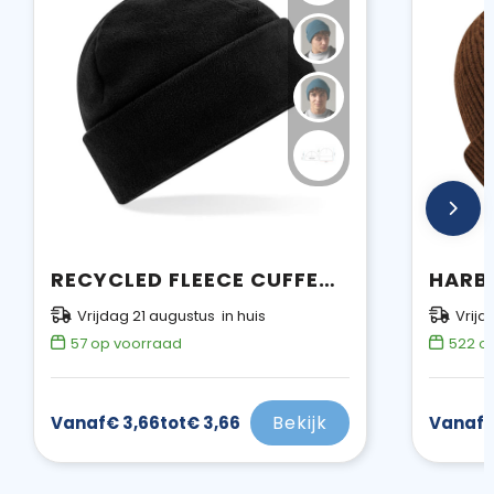
RECYCLED FLEECE CUFFED BEANIE
HARB
Vrijdag 21 augustus in huis
Vrijd
57
op voorraad
522
op
Bekijk
Vanaf
€ 3,66
tot
€ 3,66
Vanaf
€