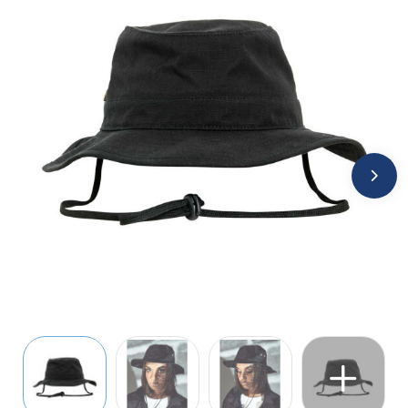
Jassen
Kledingaccessoires
Ondergoed, Sokken en Nachtkleding
Overhemden
Peuters en Baby's
Polo's
Regenkleding
Schoenen
Sweaters