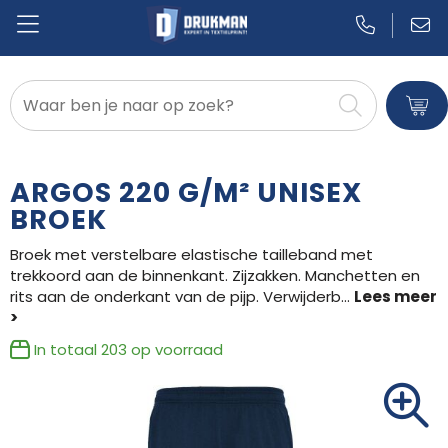
Badtextiel en Douche
Blazers
ARGOS 220 G/M² UNISEX
Bodywarmers
BROEK
Broek met verstelbare elastische tailleband met
Broeken en Rokken
trekkoord aan de binnenkant. Zijzakken. Manchetten en
rits aan de onderkant van de pijp. Verwijderb
...
Caps, Hoeden en Mutsen
Dekens, Fleecedekens en Kussens
In totaal
203
op voorraad
Gilets
Handschoenen en Sjaals