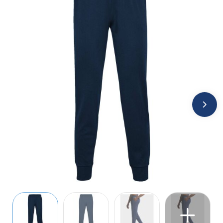
Jassen
Kledingaccessoires
Ondergoed, Sokken en Nachtkleding
Overhemden
Peuters en Baby's
Polo's
Regenkleding
Schoenen
Sweaters