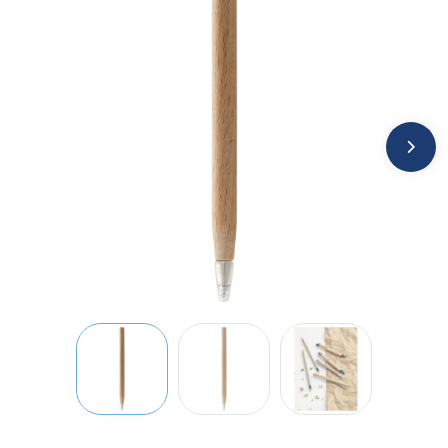
Jassen
Kledingaccessoires
Ondergoed, Sokken en Nachtkleding
Overhemden
Peuters en Baby's
Polo's
Regenkleding
Schoenen
Sweaters