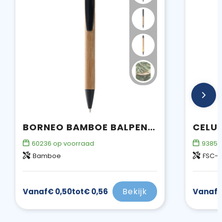
BORNEO BAMBOE BALPEN (ZWARTE INKT)
60236
op voorraad
9385
Bamboe
FSC-g
Bekijk
Vanaf
€ 0,50
tot
€ 0,56
Vanaf
€