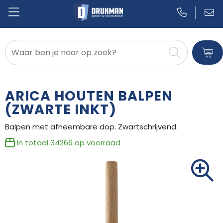
Badtextiel en Douche
Blazers
ARICA HOUTEN BALPEN
Bodywarmers
(ZWARTE INKT)
Balpen met afneembare dop. Zwartschrijvend.
Broeken en Rokken
In totaal
34266
op voorraad
Caps, Hoeden en Mutsen
Dekens, Fleecedekens en Kussens
Gilets
Handschoenen en Sjaals