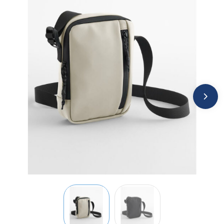
Jassen
Kledingaccessoires
Ondergoed, Sokken en Nachtkleding
Overhemden
Peuters en Baby's
Polo's
Regenkleding
Schoenen
Sweaters