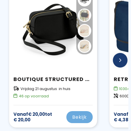
BOUTIQUE STRUCTURED CROSS BODY BAG
Vrijdag 21 augustus in huis
10304
46
op voorraad
600D 
Vanaf
€ 20,00
tot
Vanaf
€
Bekijk
€ 20,00
€ 4,38