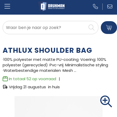
Badtextiel en Douche
Blazers
ATHLUX SHOULDER BAG
Bodywarmers
·100% polyester met matte PU-coating ·Voering: 100%
polyester (gerecycled) ·Pvc-vrij ·Minimalistische styling
Broeken en Rokken
·Waterbestendige materialen ·Mesh …
Caps, Hoeden en Mutsen
In totaal
52
op voorraad
Vrijdag 21 augustus in huis
Dekens, Fleecedekens en Kussens
Gilets
Handschoenen en Sjaals