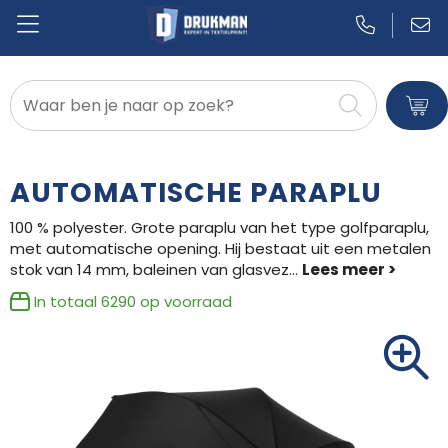
Badtextiel en Douche
Blazers
AUTOMATISCHE PARAPLU
Bodywarmers
100 % polyester. Grote paraplu van het type golfparaplu,
met automatische opening. Hij bestaat uit een metalen
Broeken en Rokken
stok van 14 mm, baleinen van glasvez
...
Caps, Hoeden en Mutsen
In totaal
6290
op voorraad
Dekens, Fleecedekens en Kussens
Gilets
Handschoenen en Sjaals