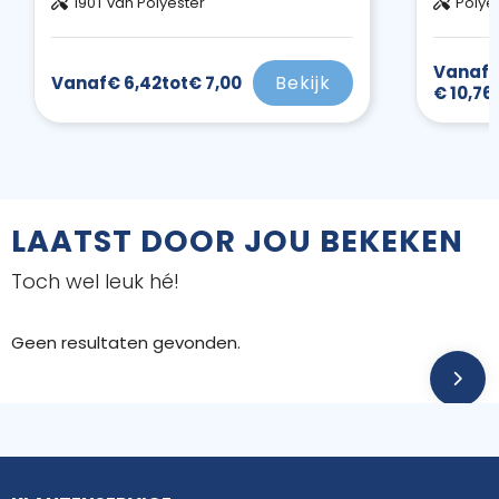
190T van Polyester
Polye
Vanaf
€
Bekijk
Vanaf
€ 6,42
tot
€ 7,00
€ 10,76
LAATST DOOR JOU BEKEKEN
Toch wel leuk hé!
Geen resultaten gevonden.