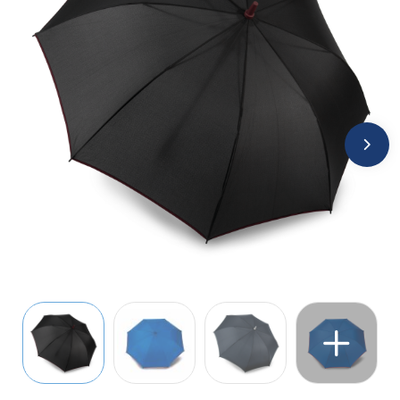
Jassen
Kledingaccessoires
Ondergoed, Sokken en Nachtkleding
Overhemden
Peuters en Baby's
Polo's
Regenkleding
Schoenen
Sweaters