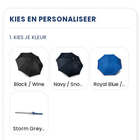
T-Shirts
Vesten
KIES EN PERSONALISEER
1. KIES JE KLEUR
Black / Wine
Navy / Snow Grey
Royal Blue / Red
Storm Grey / Royal Blue