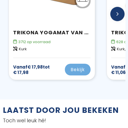
TRIKONA YOGAMAT VAN KURK
3712
op voorraad
628
op
Kurk
Kurk,
Vanaf
€ 17,98
tot
Vanaf
€
Bekijk
€ 17,98
€ 11,06
LAATST DOOR JOU BEKEKEN
Toch wel leuk hé!