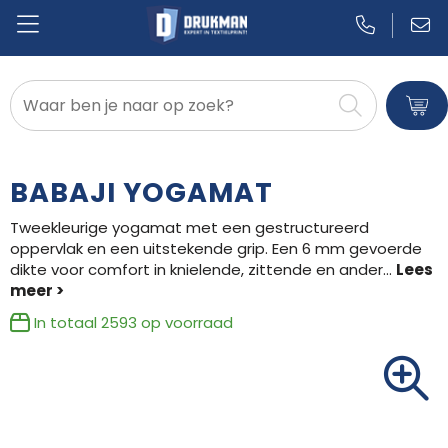
Badtextiel en Douche
Blazers
BABAJI YOGAMAT
Bodywarmers
Tweekleurige yogamat met een gestructureerd
oppervlak en een uitstekende grip. Een 6 mm gevoerde
Broeken en Rokken
dikte voor comfort in knielende, zittende en ander
...
Caps, Hoeden en Mutsen
In totaal
2593
op voorraad
Dekens, Fleecedekens en Kussens
Gilets
Handschoenen en Sjaals