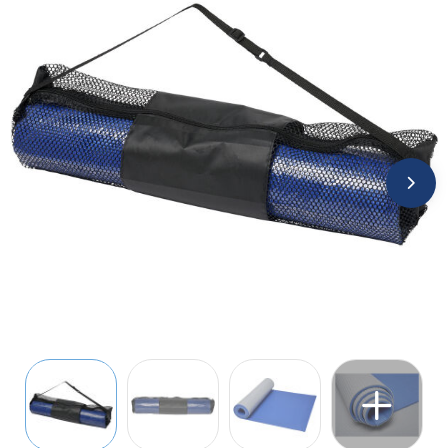
Jassen
Kledingaccessoires
Ondergoed, Sokken en Nachtkleding
Overhemden
Peuters en Baby's
Polo's
Regenkleding
Schoenen
Sweaters