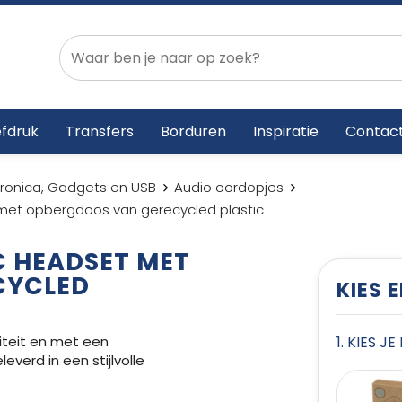
fdruk
Transfers
Borduren
Inspiratie
Contac
tronica, Gadgets en USB
Audio oordopjes
et opbergdoos van gerecycled plastic
C HEADSET MET
CYCLED
KIES 
teit en met een
1. KIES J
verd in een stijlvolle