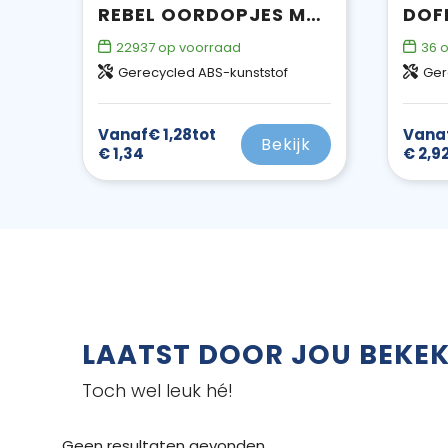
REBEL OORDOPJES MET OPBERGDOOS VAN GERECYCLED PLASTIC
22937
op voorraad
36
o
Gerecycled ABS-kunststof
Ger
Vanaf
€ 1,28
tot
Vana
Bekijk
€ 1,34
€ 2,9
LAATST DOOR JOU BEKE
Toch wel leuk hé!
Geen resultaten gevonden.