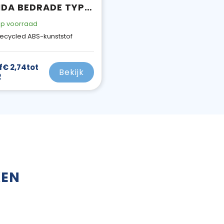
DOFIDA BEDRADE TYPE-C OORDOPJES MET OPBERGDOOS VAN GERECYCLED PLASTIC
p voorraad
ecycled ABS-kunststof
f
€ 2,74
tot
Bekijk
2
KEN