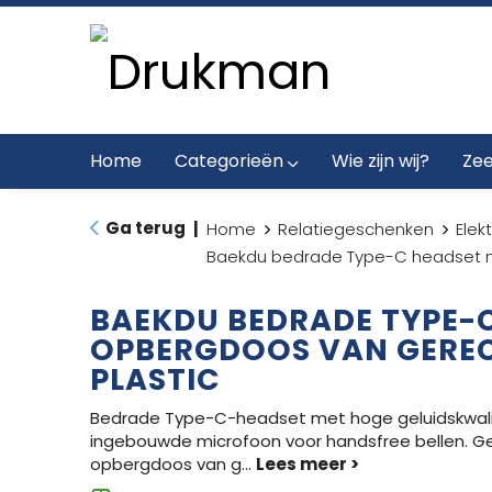
Home
Categorieën
Wie zijn wij?
Zee
Ga terug
|
Home
Relatiegeschenken
Elek
Baekdu bedrade Type-C headset m
BAEKDU BEDRADE TYPE-
OPBERGDOOS VAN GERE
PLASTIC
Bedrade Type-C-headset met hoge geluidskwali
ingebouwde microfoon voor handsfree bellen. Gele
opbergdoos van g
...