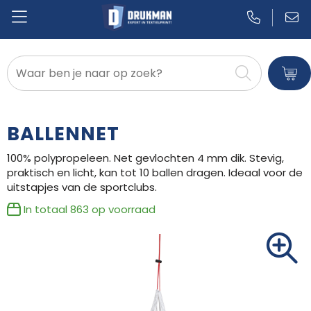
Badtextiel en Douche
Blazers
BALLENNET
Bodywarmers
100% polypropeleen. Net gevlochten 4 mm dik. Stevig,
praktisch en licht, kan tot 10 ballen dragen. Ideaal voor de
Broeken en Rokken
uitstapjes van de sportclubs.
Caps, Hoeden en Mutsen
In totaal
863
op voorraad
Dekens, Fleecedekens en Kussens
Gilets
Handschoenen en Sjaals