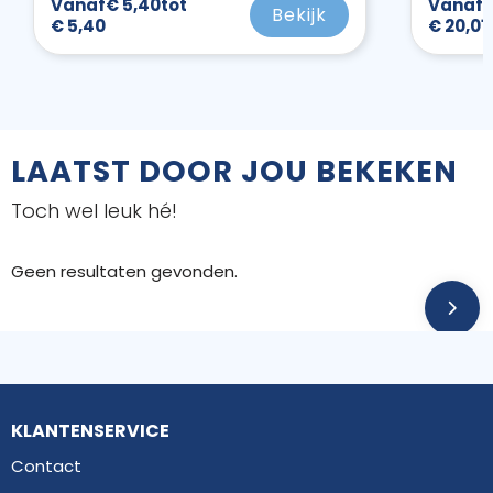
Vanaf
€ 5,40
tot
Vanaf
€
Bekijk
€ 5,40
€ 20,01
LAATST DOOR JOU BEKEKEN
Toch wel leuk hé!
Geen resultaten gevonden.
KLANTENSERVICE
Contact