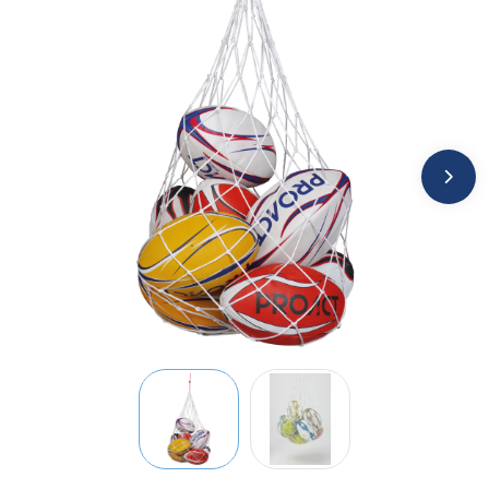
Jassen
Kledingaccessoires
Ondergoed, Sokken en Nachtkleding
Overhemden
Peuters en Baby's
Polo's
Regenkleding
Schoenen
Sweaters