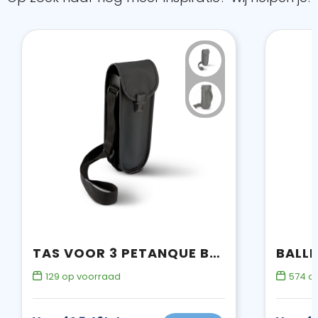
TAS VOOR 3 PETANQUE BALLEN
BALL
129
op voorraad
574
op