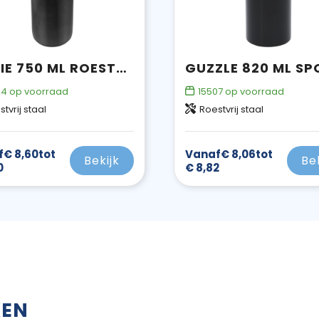
TRIXIE 750 ML ROESTVRIJ STALEN SPORTFLES
44
op voorraad
15507
op voorraad
tvrij staal
Roestvrij staal
f
€ 8,60
tot
Vanaf
€ 8,06
tot
Bekijk
Be
0
€ 8,82
KEN