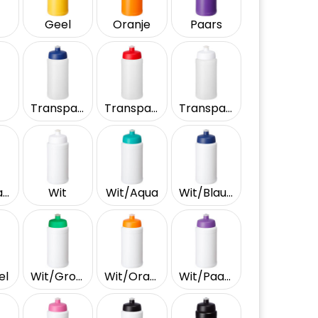
Geel
Oranje
Paars
Transparent/Blauw
Transparent/Rood
Transparent/Wit
Transparent/Zwart
Wit
Wit/Aqua
Wit/Blauw
el
Wit/Groen
Wit/Oranje
Wit/Paars