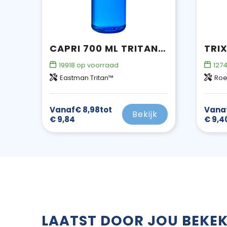
CAPRI 700 ML TRITAN SPORTFLES
19918
op voorraad
127
Eastman Tritan™
Roes
Vanaf
€ 8,98
tot
Vana
Bekijk
€ 9,84
€ 9,4
LAATST DOOR JOU BEKE