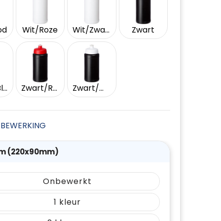
od
Wit/Roze
Wit/Zwart
Zwart
Zwart/Blauw
Zwart/Rood
Zwart/Wit
JE BEWERKING
m (220x90mm)
Onbewerkt
1