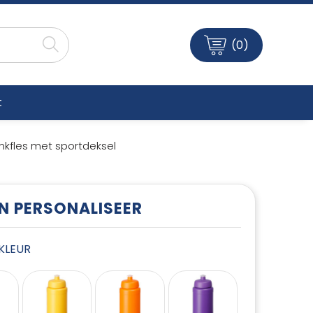
(0)
t
inkfles met sportdeksel
EN PERSONALISEER
E KLEUR