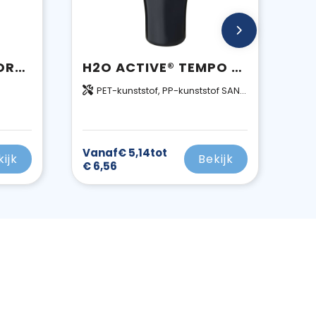
GUZZLE 820 ML SPORTFLES
H2O ACTIVE® TEMPO 700 ML SPORTFLES MET FLIPTUITDEKSEL
PET-kunststof, PP-kunststof SAN-kunststof PE-kunststof
Vanaf
€ 5,14
tot
kijk
Bekijk
€ 6,56