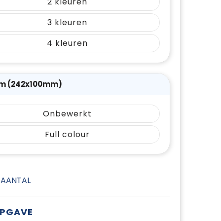
2
3
4
m (242x100mm)
Onbewerkt
Full colour
E AANTAL
OPGAVE