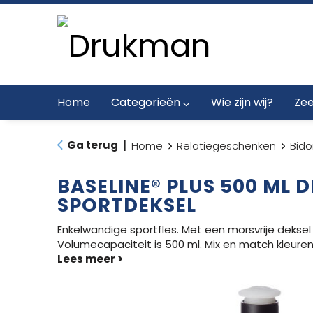
Home
Categorieën
Wie zijn wij?
Zee
Ga terug
|
Home
Relatiegeschenken
Bido
BASELINE® PLUS 500 ML 
SPORTDEKSEL
Enkelwandige sportfles. Met een morsvrije deks
Volumecapaciteit is 500 ml. Mix en match kleuren