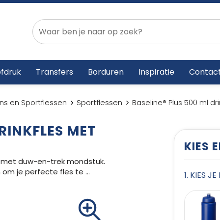
fdruk
Transfers
Borduren
Inspiratie
Contac
ns en Sportflessen
Sportflessen
Baseline® Plus 500 ml dr
DRINKFLES MET
KIES 
el met duw-en-trek mondstuk.
 om je perfecte fles te
...
1. KIES J