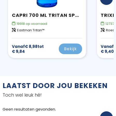
CAPRI 700 ML TRITAN SPORTFLES
19918
op voorraad
12737
Eastman Tritan™
Roestv
Vanaf
€ 8,98
tot
Vanaf
€
Bekijk
€ 9,84
€ 9,40
LAATST DOOR JOU BEKEKEN
Toch wel leuk hé!
Geen resultaten gevonden.