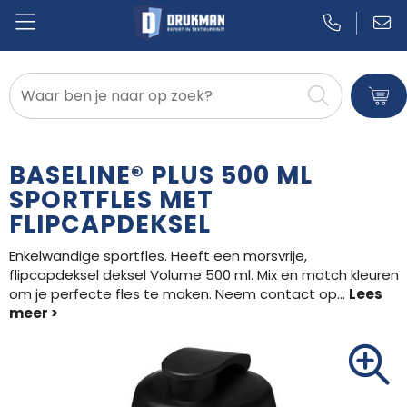
Badtextiel en Douche
Blazers
BASELINE® PLUS 500 ML
Bodywarmers
SPORTFLES MET
FLIPCAPDEKSEL
Broeken en Rokken
Enkelwandige sportfles. Heeft een morsvrije,
Caps, Hoeden en Mutsen
flipcapdeksel deksel Volume 500 ml. Mix en match kleuren
om je perfecte fles te maken. Neem contact op
...
Dekens, Fleecedekens en Kussens
Gilets
Handschoenen en Sjaals