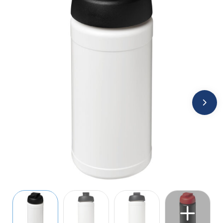
Jassen
Kledingaccessoires
Ondergoed, Sokken en Nachtkleding
Overhemden
Peuters en Baby's
Polo's
Regenkleding
Schoenen
Sweaters