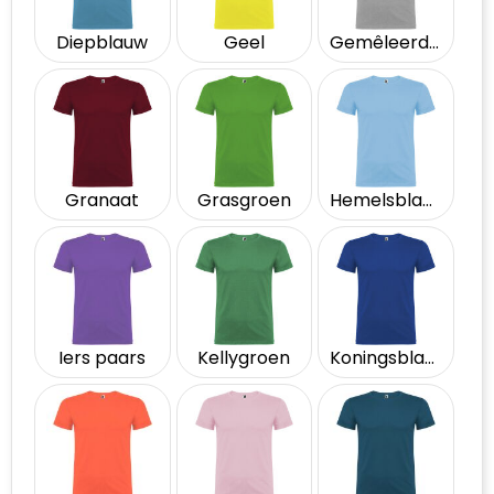
Diepblauw
Geel
Gemêleerd grijs
Granaat
Grasgroen
Hemelsblauw
Iers paars
Kellygroen
Koningsblauw