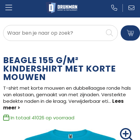
Badtextiel en Douche
Blazers
BEAGLE 155 G/M²
Bodywarmers
KINDERSHIRT MET KORTE
MOUWEN
Broeken en Rokken
T-shirt met korte mouwen en dubbellaagse ronde hals
Caps, Hoeden en Mutsen
van elastaan, gemaakt van met zijnaden. Versterkte
bedekte naden in de kraag. Verwijderbaar eti
...
Dekens, Fleecedekens en Kussens
In totaal
41026
op voorraad
Gilets
Handschoenen en Sjaals