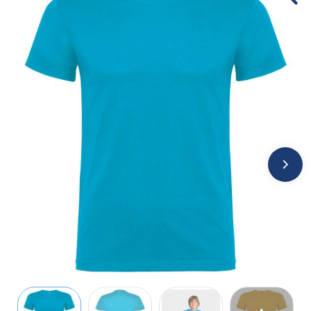
Jassen
Kledingaccessoires
Ondergoed, Sokken en Nachtkleding
Overhemden
Peuters en Baby's
Polo's
Regenkleding
Schoenen
Sweaters