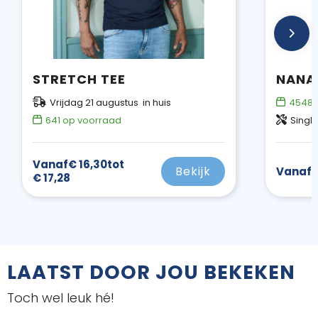
STRETCH TEE
Vrijdag 21 augustus in huis
4548
641
op voorraad
Single
Vanaf
€ 16,30
tot
Bekijk
Vanaf
€
€ 17,28
LAATST DOOR JOU BEKEKEN
Toch wel leuk hé!