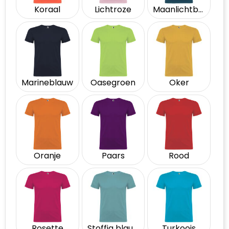
Koraal
Lichtroze
Maanlichtblauw
Marineblauw
Oasegroen
Oker
Oranje
Paars
Rood
Rosette
Stoffig blauw
Turkoois