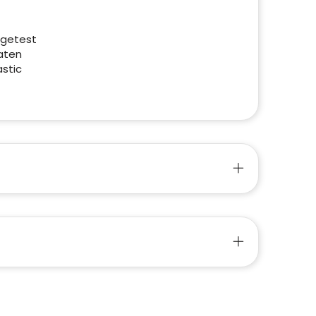
 getest
aten
stic