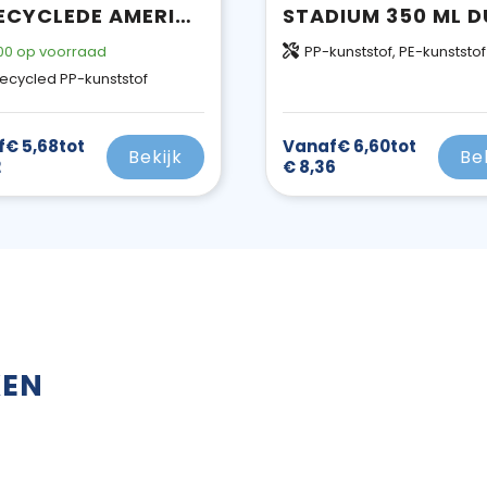
GERECYCLEDE AMERICANO® 350 ML GEÏSOLEERDE BEKER
00
op voorraad
PP-kunststof, PE-kunststof
ecycled PP-kunststof
f
€ 5,68
tot
Vanaf
€ 6,60
tot
Bekijk
Be
2
€ 8,36
KEN