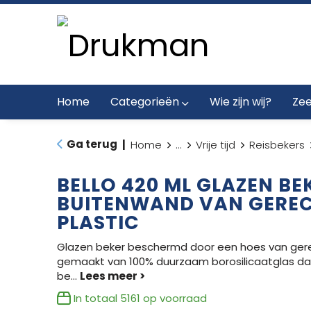
Home
Categorieën
Wie zijn wij?
Zee
Ga terug
|
Home
...
Vrije tijd
Reisbekers
BELLO 420 ML GLAZEN BE
BUITENWAND VAN GERE
PLASTIC
Glazen beker beschermd door een hoes van gerec
gemaakt van 100% duurzaam borosilicaatglas dat
be
...
In totaal
5161
op voorraad