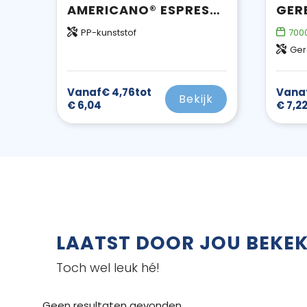
AMERICANO® ESPRESSO 250 ML GEÏSOLEERDE BEKER
PP-kunststof
700
Ger
Vanaf
€ 4,76
tot
Vana
Bekijk
€ 6,04
€ 7,2
LAATST DOOR JOU BEKE
Toch wel leuk hé!
Geen resultaten gevonden.