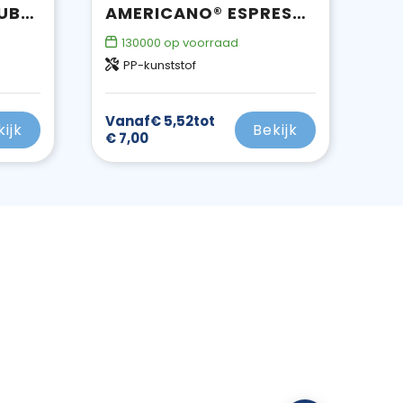
STADIUM 350 ML DUBBELWANDIGE BEKER
AMERICANO® ESPRESSO 250 ML GEÏSOLEERDE BEKER
130000
op voorraad
PP-kunststof
Vanaf
€ 5,52
tot
kijk
Bekijk
€ 7,00