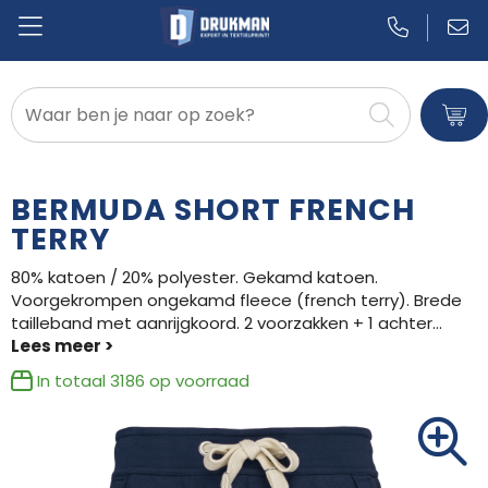
Badtextiel en Douche
Blazers
BERMUDA SHORT FRENCH
Bodywarmers
TERRY
80% katoen / 20% polyester. Gekamd katoen.
Broeken en Rokken
Voorgekrompen ongekamd fleece (french terry). Brede
tailleband met aanrijgkoord. 2 voorzakken + 1 achter
...
Caps, Hoeden en Mutsen
Dekens, Fleecedekens en Kussens
In totaal
3186
op voorraad
Gilets
Handschoenen en Sjaals