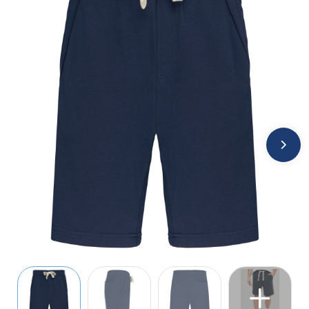
Jassen
Kledingaccessoires
Ondergoed, Sokken en Nachtkleding
Overhemden
Peuters en Baby's
Polo's
Regenkleding
Schoenen
Sweaters