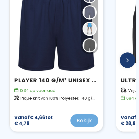
PLAYER 140 G/M² UNISEX SPORTSHORT
1334
op voorraad
Vrijd
Pique knit van 100% Polyester, 140 g/m2
684
op
Vanaf
€ 4,66
tot
Vanaf
€
Bekijk
€ 4,78
€ 28,82