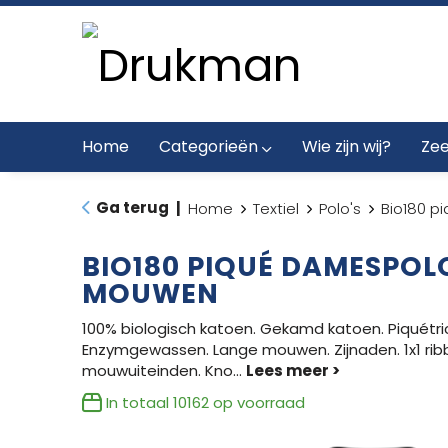
Home
Categorieën
Wie zijn wij?
Zee
Ga terug
|
Home
Textiel
Polo's
Bio180 
BIO180 PIQUÉ DAMESPOL
MOUWEN
100% biologisch katoen. Gekamd katoen. Piquétric
Enzymgewassen. Lange mouwen. Zijnaden. 1x1 rib
mouwuiteinden. Kno
...
In totaal
10162
op voorraad