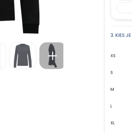
3. KIES J
XS
S
M
L
XL