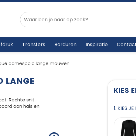
fdruk
Transfers
Borduren
Inspiratie
Contac
piqué damespolo lange mouwen
O LANGE
KIES 
ot. Rechte snit.
boord aan hals en
1. KIES J