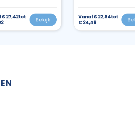
f
€ 27,42
tot
Vanaf
€ 22,84
tot
Bekijk
Be
02
€ 24,48
KEN