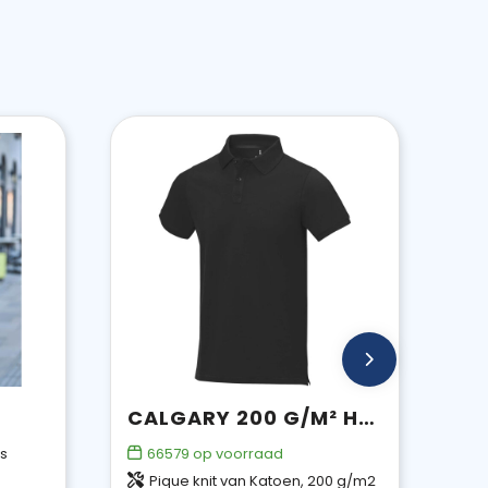
CALGARY 200 G/M² HERENPOLO MET KORTE MOUWEN
is
66579
op voorraad
Pique knit van Katoen, 200 g/m2