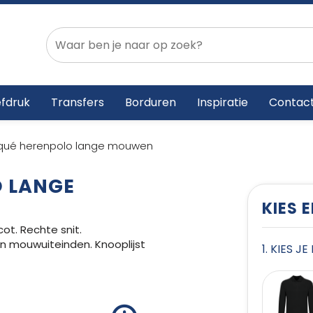
fdruk
Transfers
Borduren
Inspiratie
Contac
iqué herenpolo lange mouwen
O LANGE
KIES 
ot. Rechte snit.
en mouwuiteinden. Knooplijst
1. KIES J