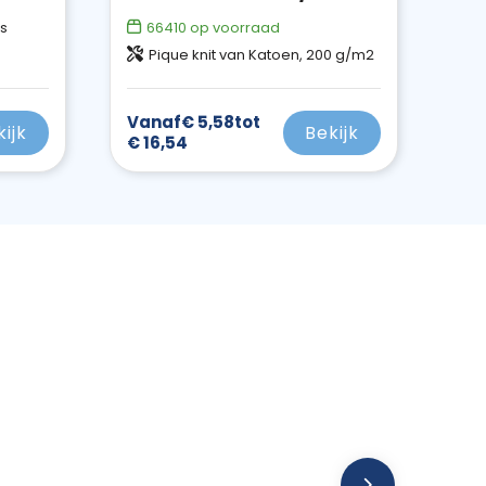
is
66410
op voorraad
Pique knit van Katoen, 200 g/m2
Vanaf
€ 5,58
tot
kijk
Bekijk
€ 16,54