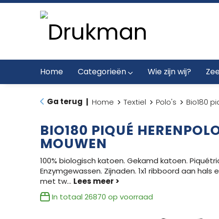
Home
Categorieën
Wie zijn wij?
Zee
Ga terug
|
Home
Textiel
Polo's
Bio180 p
BIO180 PIQUÉ HERENPOL
MOUWEN
100% biologisch katoen. Gekamd katoen. Piquétric
Enzymgewassen. Zijnaden. 1x1 ribboord aan hals 
met tw
...
In totaal
26870
op voorraad