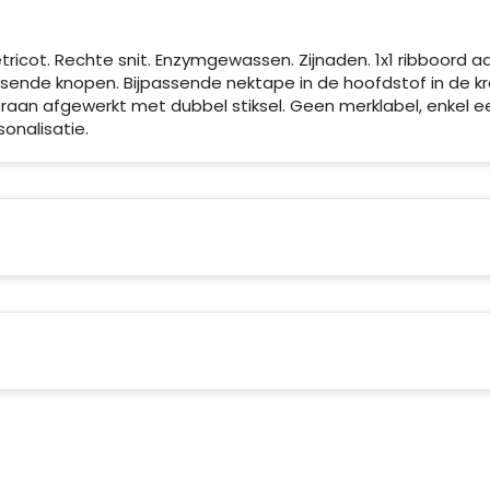
ricot. Rechte snit. Enzymgewassen. Zijnaden. 1x1 ribboord a
sende knopen. Bijpassende nektape in de hoofdstof in de kr
eraan afgewerkt met dubbel stiksel. Geen merklabel, enkel e
onalisatie.