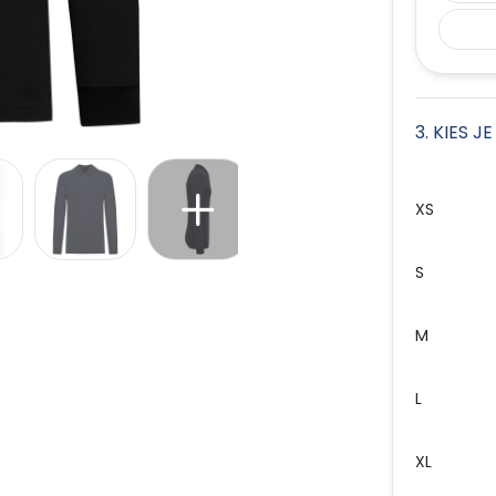
3. KIES J
XS
S
M
L
XL