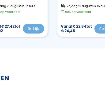
jdag 21 augustus in huis
Vrijdag 21 augustus in hu
op voorraad
605
op voorraad
f
€ 27,42
tot
Vanaf
€ 22,84
tot
Bekijk
Be
02
€ 24,48
KEN