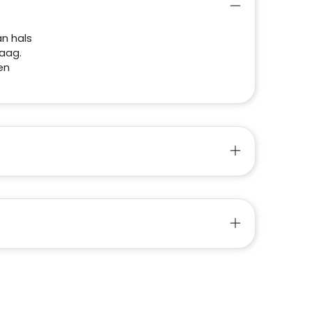
an hals
aag.
en