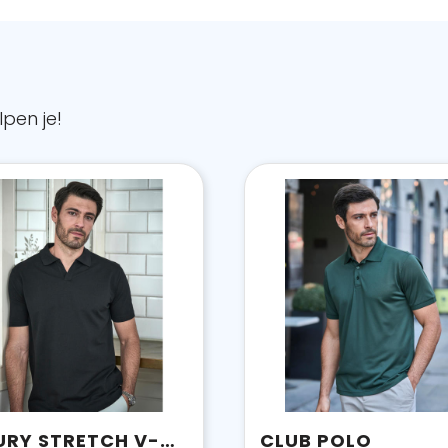
pen je!
LUXURY STRETCH V-NECK POLO
CLUB POLO