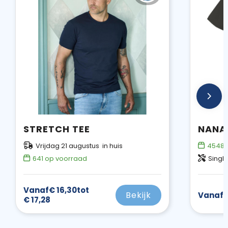
STRETCH TEE
Vrijdag 21 augustus in huis
4548
641
op voorraad
Single
Vanaf
€ 16,30
tot
Bekijk
Vanaf
€
€ 17,28