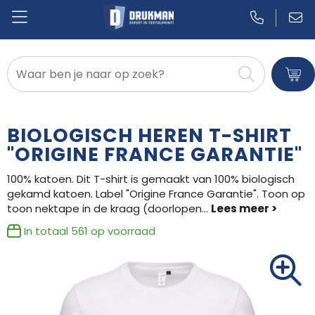
Badtextiel en Douche
Blazers
BIOLOGISCH HEREN T-SHIRT
Bodywarmers
"ORIGINE FRANCE GARANTIE"
100% katoen. Dit T-shirt is gemaakt van 100% biologisch
Broeken en Rokken
gekamd katoen. Label "Origine France Garantie". Toon op
toon nektape in de kraag (doorlopen
...
Caps, Hoeden en Mutsen
In totaal
561
op voorraad
Dekens, Fleecedekens en Kussens
Gilets
Handschoenen en Sjaals