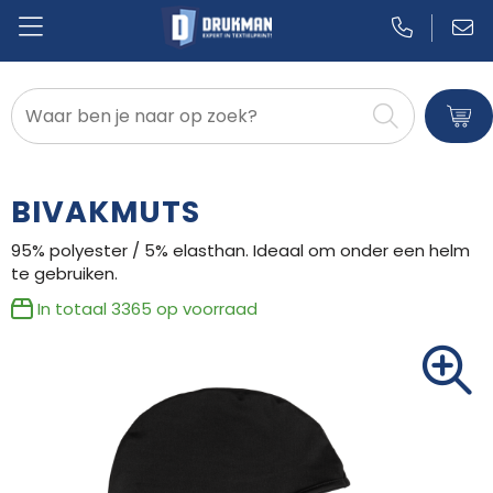
Badtextiel en Douche
Blazers
BIVAKMUTS
Bodywarmers
95% polyester / 5% elasthan. Ideaal om onder een helm
te gebruiken.
Broeken en Rokken
In totaal
3365
op voorraad
Caps, Hoeden en Mutsen
Dekens, Fleecedekens en Kussens
Gilets
Handschoenen en Sjaals