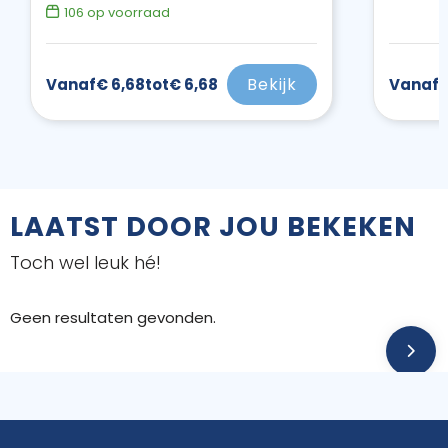
106
op voorraad
Bekijk
Vanaf
€ 6,68
tot
€ 6,68
Vanaf
€
LAATST DOOR JOU BEKEKEN
Toch wel leuk hé!
Geen resultaten gevonden.