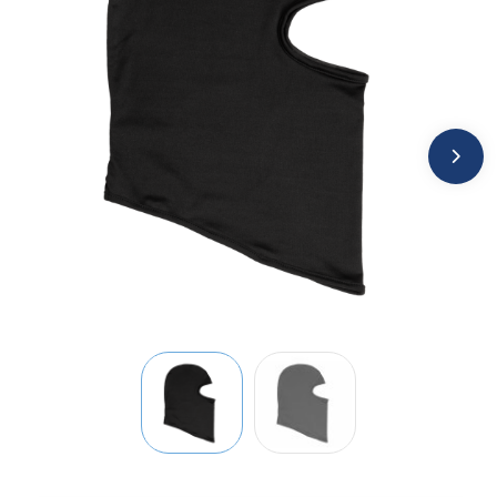
Jassen
Kledingaccessoires
Ondergoed, Sokken en Nachtkleding
Overhemden
Peuters en Baby's
Polo's
Regenkleding
Schoenen
Sweaters