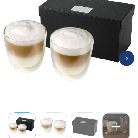
Jassen
Kledingaccessoires
Ondergoed, Sokken en Nachtkleding
Overhemden
Peuters en Baby's
Polo's
Regenkleding
Schoenen
Sweaters