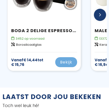
BODA 2 DELIGE ESPRESSOSET VAN GLAS
3452
op voorraad
13372
Borosilicaatglas
Kera
Vanaf
€ 14,44
tot
Vanaf
€
Bekijk
€ 15,76
€ 16,94
LAATST DOOR JOU BEKEKEN
Toch wel leuk hé!