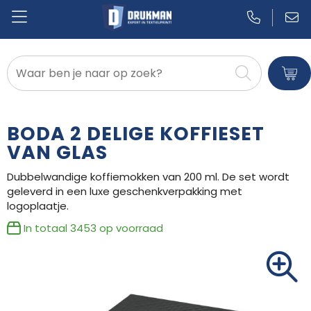
Badtextiel en Douche
Blazers
BODA 2 DELIGE KOFFIESET
Bodywarmers
VAN GLAS
Dubbelwandige koffiemokken van 200 ml. De set wordt
Broeken en Rokken
geleverd in een luxe geschenkverpakking met
logoplaatje.
Caps, Hoeden en Mutsen
In totaal
3453
op voorraad
Dekens, Fleecedekens en Kussens
Gilets
Handschoenen en Sjaals