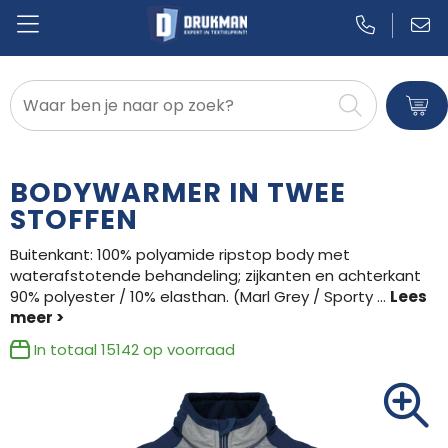
Badtextiel en Douche
Blazers
BODYWARMER IN TWEE
Bodywarmers
STOFFEN
Buitenkant: 100% polyamide ripstop body met
Broeken en Rokken
waterafstotende behandeling; zijkanten en achterkant
90% polyester / 10% elasthan. (Marl Grey / Sporty
...
Caps, Hoeden en Mutsen
Dekens, Fleecedekens en Kussens
In totaal
15142
op voorraad
Gilets
Handschoenen en Sjaals