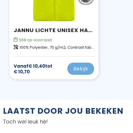
JANNU LICHTE UNISEX HARDLOOPBODYWARMER
568
op voorraad
100% Polyester, 70 g/m2, Contrast fabric, Gaas met cool fit afwerking van 100% Polyester, 70 g/m2
Vanaf
€ 10,40
tot
Bekijk
€ 10,70
LAATST DOOR JOU BEKEKEN
Toch wel leuk hé!