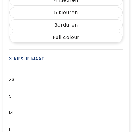
4
5
Borduren
Full colour
3. KIES JE MAAT
XS
S
M
L