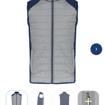
Jassen
Kledingaccessoires
Ondergoed, Sokken en Nachtkleding
Overhemden
Peuters en Baby's
Polo's
Regenkleding
Schoenen
Sweaters