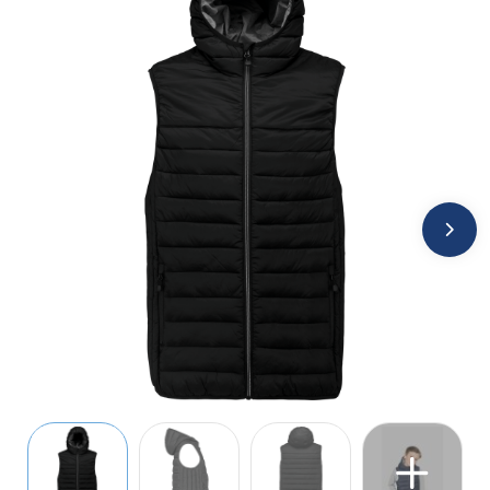
Jassen
Kledingaccessoires
Ondergoed, Sokken en Nachtkleding
Overhemden
Peuters en Baby's
Polo's
Regenkleding
Schoenen
Sweaters