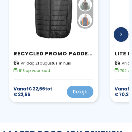
RECYCLED PROMO PADDED BODYWARMER
LITE
Vrijdag 21 augustus in huis
Vrijd
818
op voorraad
702
op
Vanaf
€ 22,66
tot
Vanaf
€
Bekijk
€ 22,66
€ 70,20