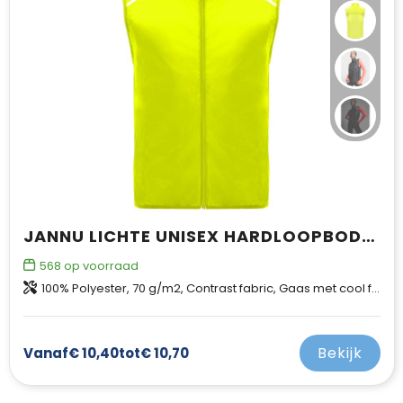
Jassen
Kledingaccessoires
Ondergoed, Sokken en Nachtkleding
Overhemden
Peuters en Baby's
JANNU LICHTE UNISEX HARDLOOPBODYWARMER
Polo's
568
op voorraad
Regenkleding
100% Polyester, 70 g/m2, Contrast fabric, Gaas met cool fit afwerking van 100% Polyester, 70 g/m2
Schoenen
Bekijk
Vanaf
€ 10,40
tot
€ 10,70
Sweaters