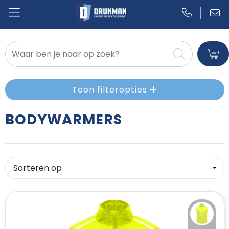
Badtextiel en Douche
Blazers
Toon filteropties
Bodywarmers
BODYWARMERS
Broeken en Rokken
Caps, Hoeden en Mutsen
Dekens, Fleecedekens en Kussens
Gilets
Handschoenen en Sjaals