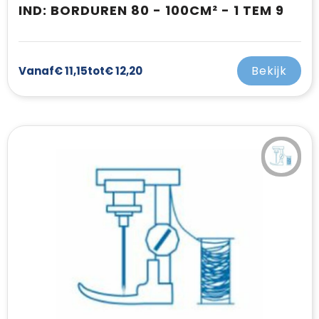
IND: BORDUREN 80 - 100CM² - 1 TEM 9
Bekijk
Vanaf
€ 11,15
tot
€ 12,20