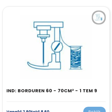
IND: BORDUREN 60 - 70CM² - 1 TEM 9
Bekijk
Vanaf
€ 7,90
tot
€ 8,60