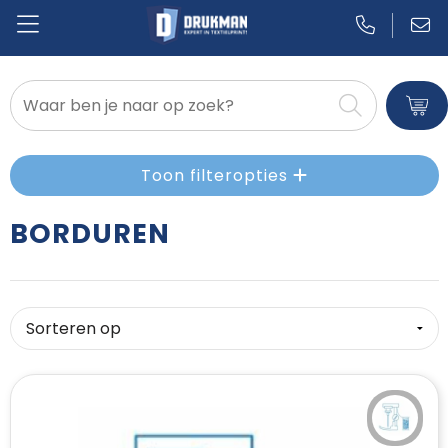
Badtextiel en Douche
Blazers
Toon filteropties
Bodywarmers
BORDUREN
Broeken en Rokken
Caps, Hoeden en Mutsen
Dekens, Fleecedekens en Kussens
Gilets
Handschoenen en Sjaals