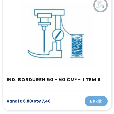
T-Shirts
Vesten
IND: BORDUREN 50 - 60 CM² - 1 TEM 9
Bekijk
Vanaf
€ 6,80
tot
€ 7,40