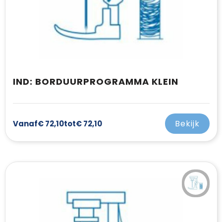
IND: BORDUURPROGRAMMA KLEIN
Bekijk
Vanaf
€ 72,10
tot
€ 72,10