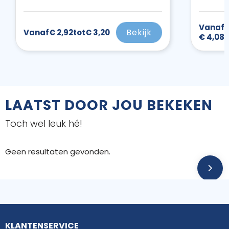
Vanaf
€
Bekijk
Vanaf
€ 2,92
tot
€ 3,20
€ 4,08
LAATST DOOR JOU BEKEKEN
Toch wel leuk hé!
Geen resultaten gevonden.
KLANTENSERVICE