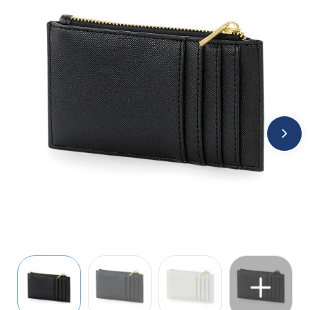
Jassen
Kledingaccessoires
Ondergoed, Sokken en Nachtkleding
Overhemden
Peuters en Baby's
Polo's
Regenkleding
Schoenen
Sweaters