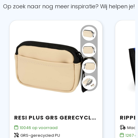
Op zoek naar nog meer inspiratie? Wij helpen je!
RESI PLUS GRS GERECYCLEDE PORTEMONNEE
RIPPE
10046
op voorraad
Maan
GRS-gerecycled PU
1267
o