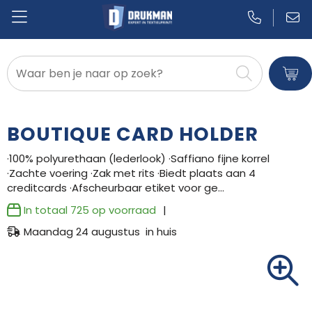
Badtextiel en Douche
Blazers
BOUTIQUE CARD HOLDER
Bodywarmers
·100% polyurethaan (lederlook) ·Saffiano fijne korrel
·Zachte voering ·Zak met rits ·Biedt plaats aan 4
Broeken en Rokken
creditcards ·Afscheurbaar etiket voor ge…
Caps, Hoeden en Mutsen
In totaal
725
op voorraad
Maandag 24 augustus in huis
Dekens, Fleecedekens en Kussens
Gilets
Handschoenen en Sjaals