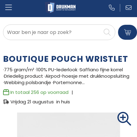
Badtextiel en Douche
Blazers
BOUTIQUE POUCH WRISTLET
Bodywarmers
·775 gram/m² ·100% PU-lederlook ·Saffiano fijne korrel
·Driedelig product ·Airpod-hoesje met drukknoopsluiting
Broeken en Rokken
·Webbing polsbandje ·Portemonne…
Caps, Hoeden en Mutsen
In totaal
256
op voorraad
Vrijdag 21 augustus in huis
Dekens, Fleecedekens en Kussens
Gilets
Handschoenen en Sjaals