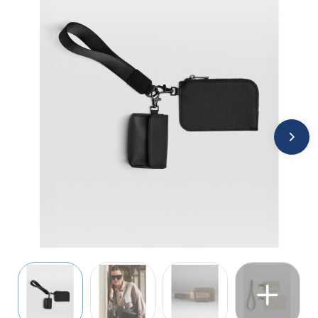
Jassen
Kledingaccessoires
Ondergoed, Sokken en Nachtkleding
Overhemden
Peuters en Baby's
Polo's
Regenkleding
Schoenen
Sweaters