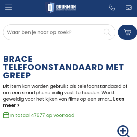
Badtextiel en Douche
Blazers
BRACE
Bodywarmers
TELEFOONSTANDAARD MET
GREEP
Broeken en Rokken
Dit item kan worden gebruikt als telefoonstandaard of
Caps, Hoeden en Mutsen
om een smartphone veilig vast te houden. Werkt
geweldig voor het kijken van films op een smar
...
Dekens, Fleecedekens en Kussens
In totaal
47677
op voorraad
Gilets
Handschoenen en Sjaals