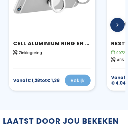
CELL ALUMINIUM RING EN TELEFOONHOUDER
Zinklegering
9972
o
ABS-k
Vanaf
€
Bekijk
Vanaf
€ 1,28
tot
€ 1,38
€ 4,04
LAATST DOOR JOU BEKEKEN