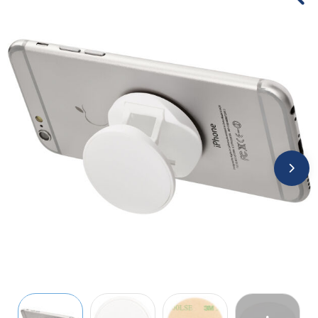
Jassen
Kledingaccessoires
Ondergoed, Sokken en Nachtkleding
Overhemden
Peuters en Baby's
Polo's
Regenkleding
Schoenen
Sweaters