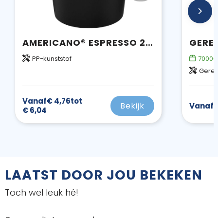
AMERICANO® ESPRESSO 250 ML GEÏSOLEERDE BEKER
PP-kunststof
70000
Gerec
Vanaf
€ 4,76
tot
Bekijk
Vanaf
€
€ 6,04
LAATST DOOR JOU BEKEKEN
Toch wel leuk hé!