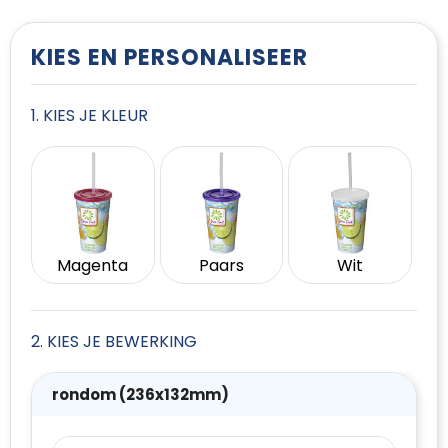
T-Shirts
Vesten
KIES EN PERSONALISEER
1. KIES JE KLEUR
Magenta
Paars
Wit
2. KIES JE BEWERKING
rondom (236x132mm)