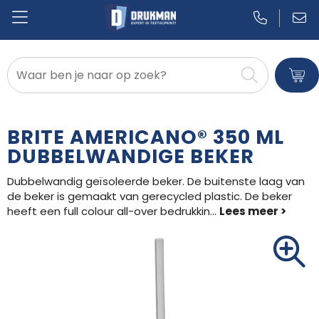
Badtextiel en Douche
Blazers
BRITE AMERICANO® 350 ML
Bodywarmers
DUBBELWANDIGE BEKER
Dubbelwandig geïsoleerde beker. De buitenste laag van
Broeken en Rokken
de beker is gemaakt van gerecycled plastic. De beker
heeft een full colour all-over bedrukkin
...
Caps, Hoeden en Mutsen
Dekens, Fleecedekens en Kussens
Gilets
Handschoenen en Sjaals