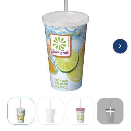
Jassen
Kledingaccessoires
Ondergoed, Sokken en Nachtkleding
Overhemden
Peuters en Baby's
Polo's
Regenkleding
Schoenen
Sweaters