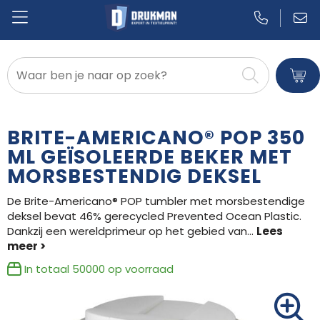
Badtextiel en Douche
Blazers
BRITE-AMERICANO® POP 350
Bodywarmers
ML GEÏSOLEERDE BEKER MET
MORSBESTENDIG DEKSEL
Broeken en Rokken
De Brite-Americano® POP tumbler met morsbestendige
Caps, Hoeden en Mutsen
deksel bevat 46% gerecycled Prevented Ocean Plastic.
Dankzij een wereldprimeur op het gebied van
...
Dekens, Fleecedekens en Kussens
In totaal
50000
op voorraad
Gilets
Handschoenen en Sjaals