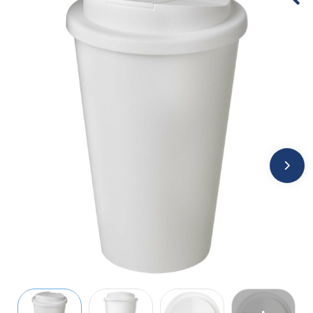
Jassen
Kledingaccessoires
Ondergoed, Sokken en Nachtkleding
Overhemden
Peuters en Baby's
Polo's
Regenkleding
Schoenen
Sweaters