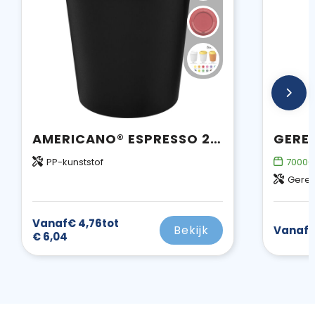
AMERICANO® ESPRESSO 250 ML GEÏSOLEERDE BEKER
PP-kunststof
70000
Gerec
Vanaf
€ 4,76
tot
Bekijk
Vanaf
€
€ 6,04