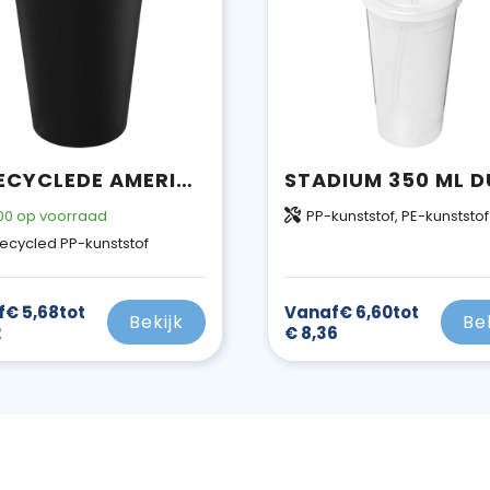
GERECYCLEDE AMERICANO® 350 ML GEÏSOLEERDE BEKER
00
op voorraad
PP-kunststof, PE-kunststof
ecycled PP-kunststof
f
€ 5,68
tot
Vanaf
€ 6,60
tot
Bekijk
Be
2
€ 8,36