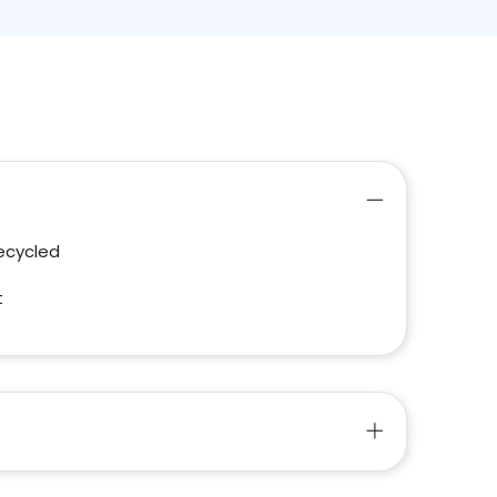
ecycled
t