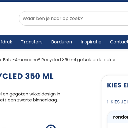
fdruk
Transfers
Borduren
Inspiratie
Contac
Brite-Americano® Recycled 350 ml geïsoleerde beker
CLED 350 ML
KIES 
 en gegoten wikkeldesign in
eft een zwarte binnenlaag.
...
1. KIES J
rondo