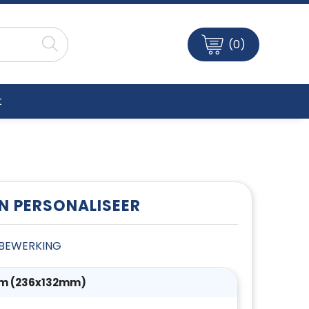
(0)
t
EN PERSONALISEER
E BEWERKING
m (236x132mm)