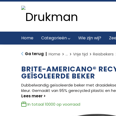
Home
Categorieën
Wie zijn wij?
Zee
Ga terug
|
Home
...
Vrije tijd
Reisbekers
BRITE-AMERICANO® RECY
GEÏSOLEERDE BEKER
Dubbelwandig geïsoleerde beker met draaideksel
kleur. Gemaakt van 95% gerecycled plastic en he
In totaal
10000
op voorraad