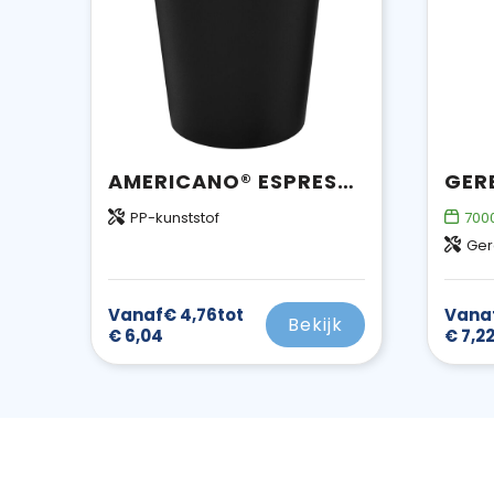
AMERICANO® ESPRESSO 250 ML GEÏSOLEERDE BEKER
PP-kunststof
700
Ger
Vanaf
€ 4,76
tot
Vana
Bekijk
€ 6,04
€ 7,2