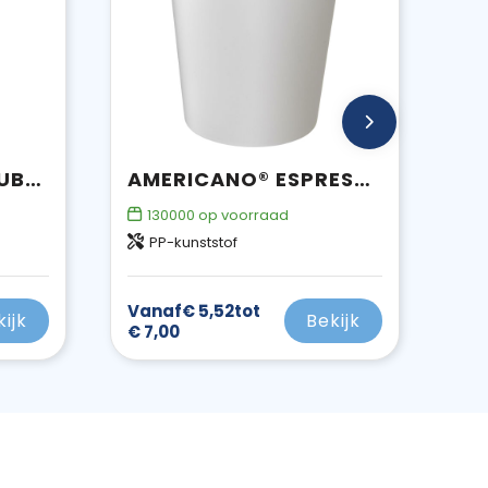
STADIUM 350 ML DUBBELWANDIGE BEKER
AMERICANO® ESPRESSO 250 ML GEÏSOLEERDE BEKER
130000
op voorraad
PP-kunststof
Vanaf
€ 5,52
tot
kijk
Bekijk
€ 7,00