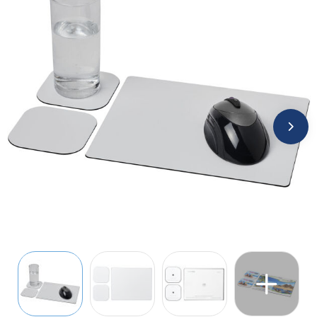
Jassen
Kledingaccessoires
Ondergoed, Sokken en Nachtkleding
Overhemden
Peuters en Baby's
Polo's
Regenkleding
Schoenen
Sweaters