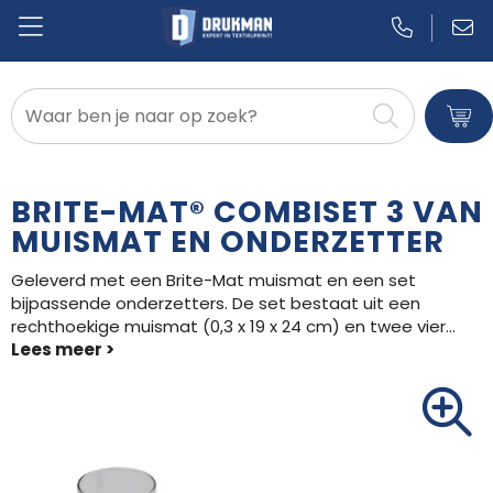
Badtextiel en Douche
Blazers
BRITE-MAT® COMBISET 3 VAN
Bodywarmers
MUISMAT EN ONDERZETTER
Geleverd met een Brite-Mat muismat en een set
Broeken en Rokken
bijpassende onderzetters. De set bestaat uit een
rechthoekige muismat (0,3 x 19 x 24 cm) en twee vier
...
Caps, Hoeden en Mutsen
Dekens, Fleecedekens en Kussens
Gilets
Handschoenen en Sjaals