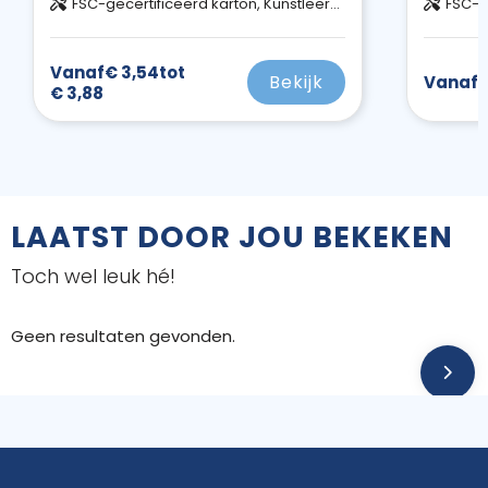
FSC-gecertificeerd karton, Kunstleerpapier
FSC-g
Vanaf
€ 3,54
tot
Bekijk
Vanaf
€
€ 3,88
LAATST DOOR JOU BEKEKEN
Toch wel leuk hé!
Geen resultaten gevonden.