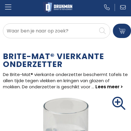
Badtextiel en Douche
Blazers
BRITE-MAT® VIERKANTE
Bodywarmers
ONDERZETTER
De Brite-Mat® vierkante onderzetter beschermt tafels te
Broeken en Rokken
allen tijde tegen vlekken en kringen van glazen of
mokken. De onderzetter is geschikt voor
...
Caps, Hoeden en Mutsen
Dekens, Fleecedekens en Kussens
Gilets
Handschoenen en Sjaals