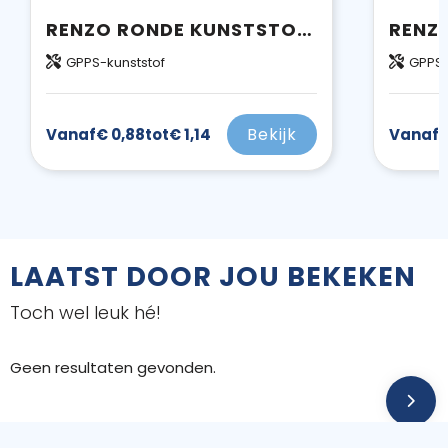
RENZO RONDE KUNSTSTOF ONDERZETTER
GPPS-kunststof
GPPS-
Bekijk
Vanaf
€ 0,88
tot
€ 1,14
Vanaf
€
LAATST DOOR JOU BEKEKEN
Toch wel leuk hé!
Geen resultaten gevonden.