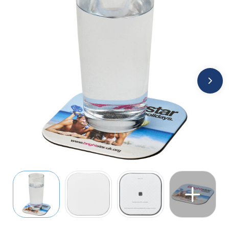
Jassen
Kledingaccessoires
Ondergoed, Sokken en Nachtkleding
Overhemden
Peuters en Baby's
Polo's
Regenkleding
Schoenen
Sweaters