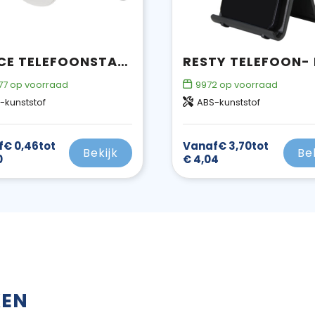
BRACE TELEFOONSTANDAARD MET GREEP
77
op voorraad
9972
op voorraad
-kunststof
ABS-kunststof
f
€ 0,46
tot
Vanaf
€ 3,70
tot
Bekijk
Be
0
€ 4,04
KEN