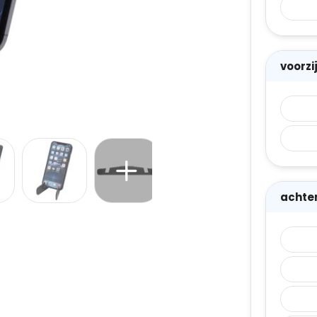
voorz
achte