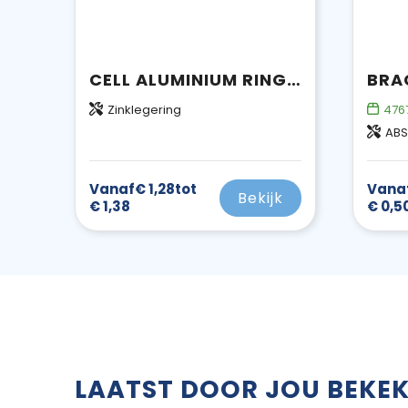
CELL ALUMINIUM RING EN TELEFOONHOUDER
Zinklegering
476
ABS
Vanaf
€ 1,28
tot
Vana
Bekijk
€ 1,38
€ 0,5
LAATST DOOR JOU BEKE