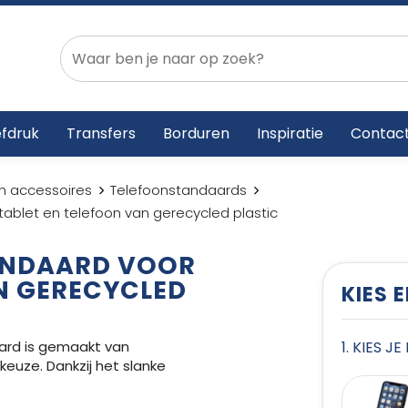
fdruk
Transfers
Borduren
Inspiratie
Contac
n accessoires
Telefoonstandaards
blet en telefoon van gerecycled plastic
ANDAARD VOOR
N GERECYCLED
KIES 
ard is gemaakt van
1. KIES J
euze. Dankzij het slanke