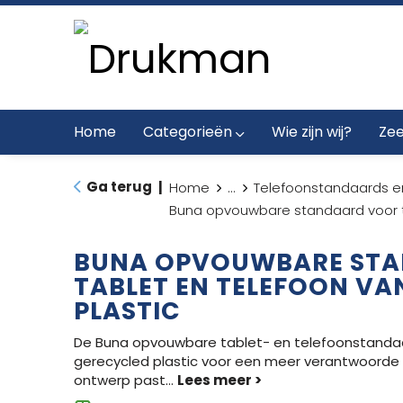
Home
Categorieën
Wie zijn wij?
Zee
Ga terug
|
Home
...
Telefoonstandaards e
Buna opvouwbare standaard voor ta
BUNA OPVOUWBARE ST
TABLET EN TELEFOON VA
PLASTIC
De Buna opvouwbare tablet- en telefoonstanda
gerecycled plastic voor een meer verantwoorde k
ontwerp past
...