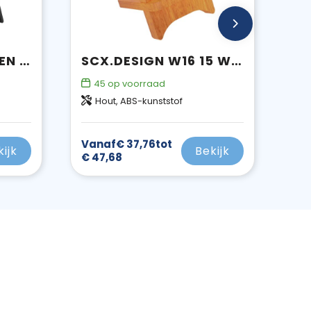
RESTY TELEFOON- EN TABLETHOUDER
SCX.DESIGN W16 15 W OPLICHTENDE DRAADLOZE HOUTEN STANDAARD
45
op voorraad
Hout, ABS-kunststof
Vanaf
€ 37,76
tot
kijk
Bekijk
€ 47,68