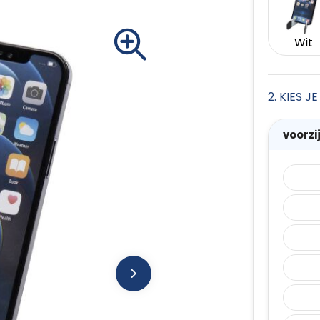
Wit
2. KIES 
voorz