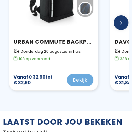
URBAN COMMUTE BACKPACK
Donderdag 20 augustus in huis
Donde
108
op voorraad
338
op
Vanaf
€ 32,90
tot
Vanaf
€
Bekijk
€ 32,90
€ 31,84
LAATST DOOR JOU BEKEKEN