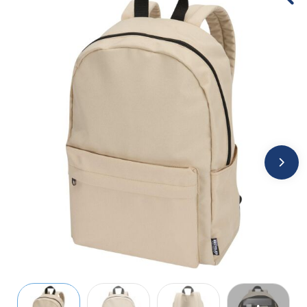
Jassen
Kledingaccessoires
Ondergoed, Sokken en Nachtkleding
Overhemden
Peuters en Baby's
Polo's
Regenkleding
Schoenen
Sweaters