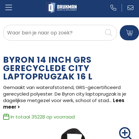
Badtextiel en Douche
Blazers
BYRON 14 INCH GRS
Bodywarmers
GERECYCLEDE CITY
LAPTOPRUGZAK 16 L
Broeken en Rokken
Gemaakt van waterafstotend, GRS-gecertificeerd
Caps, Hoeden en Mutsen
gerecycled polyester. De Byron city laptoprugzak is je
dagelijkse metgezel voor werk, school of stad
...
Dekens, Fleecedekens en Kussens
In totaal
35228
op voorraad
Gilets
Handschoenen en Sjaals