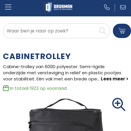
Badtextiel en Douche
Blazers
CABINETROLLEY
Bodywarmers
Cabine-trolley van 600D polyester. Semi-rigide
onderzijde met versteviging in reliëf en plastic pootjes
Broeken en Rokken
voor stabiliteit. Eén vak met een brede ope
...
Caps, Hoeden en Mutsen
In totaal
1923
op voorraad
Dekens, Fleecedekens en Kussens
Gilets
Handschoenen en Sjaals