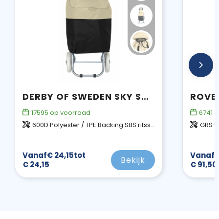
DERBY OF SWEDEN SKY SHOPPER
17595
op voorraad
6741
o
600D Polyester / TPE Backing SBS ritssluiting
GRS-g
Vanaf
€ 24,15
tot
Vanaf
€
Bekijk
€ 24,15
€ 91,50