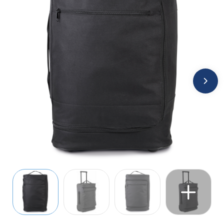
Jassen
Kledingaccessoires
Ondergoed, Sokken en Nachtkleding
Overhemden
Peuters en Baby's
Polo's
Regenkleding
Schoenen
Sweaters