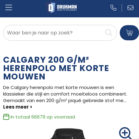
Badtextiel en Douche
Blazers
CALGARY 200 G/M²
Bodywarmers
HERENPOLO MET KORTE
MOUWEN
Broeken en Rokken
De Calgary herenpolo met korte mouwen is een
Caps, Hoeden en Mutsen
klassieker die stijl en comfort moeiteloos combineert.
Gemaakt van een 200 g/m² piqué gebreide stof me
...
Dekens, Fleecedekens en Kussens
In totaal
66679
op voorraad
Gilets
Handschoenen en Sjaals