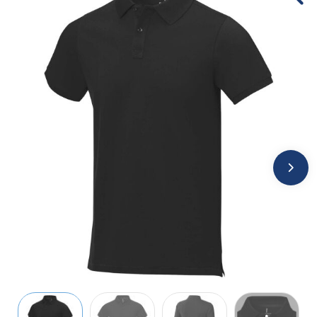
Jassen
Kledingaccessoires
Ondergoed, Sokken en Nachtkleding
Overhemden
Peuters en Baby's
Polo's
Regenkleding
Schoenen
Sweaters