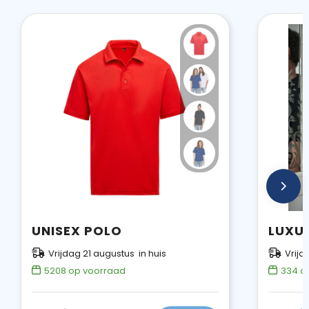
UNISEX POLO
Vrijdag 21 augustus in huis
Vrijd
5208
op voorraad
334
op