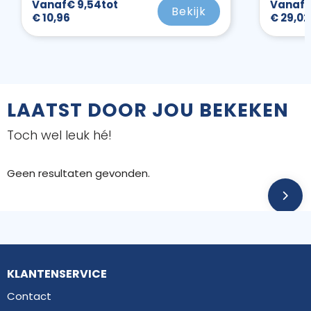
Vanaf
€ 9,54
tot
Vanaf
€
Bekijk
€ 10,96
€ 29,02
LAATST DOOR JOU BEKEKEN
Toch wel leuk hé!
Geen resultaten gevonden.
KLANTENSERVICE
Contact