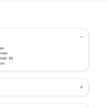
 en
rvan
eit: 35
cm.