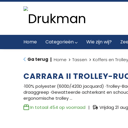
Home
Categorieën
Wie zijn wij?
Zee
Ga terug
|
Home
Tassen
Koffers en Trolle
CARRARA II TROLLEY-R
·100% polyester (600D/420D jacquard) ·Trolley-B
draaggreep ·Gewatteerde achterkant en schou
ergonomische trolley …
In totaal
454
op voorraad
Vrijdag 21 au