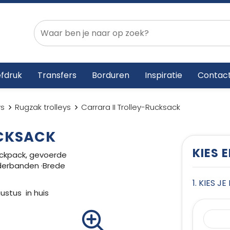
fdruk
Transfers
Borduren
Inspiratie
Contac
ys
Rugzak trolleys
Carrara II Trolley-Rucksack
UCKSACK
KIES 
ackpack, gevoerde
derbanden ·Brede
1. KIES J
gustus in huis