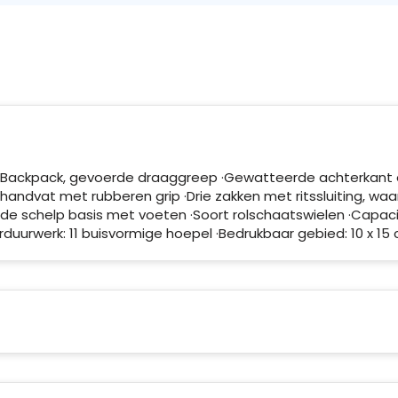
ey-Backpack, gevoerde draaggreep ·Gewatteerde achterkant
andvat met rubberen grip ·Drie zakken met ritssluiting, waa
e schelp basis met voeten ·Soort rolschaatswielen ·Capacit
rduurwerk: 11 buisvormige hoepel ·Bedrukbaar gebied: 10 x 15 