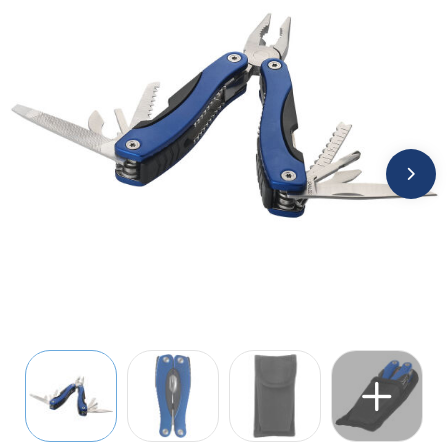
Jassen
Kledingaccessoires
Ondergoed, Sokken en Nachtkleding
Overhemden
Peuters en Baby's
Polo's
Regenkleding
Schoenen
Sweaters