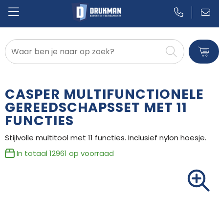
Badtextiel en Douche
Blazers
CASPER MULTIFUNCTIONELE
Bodywarmers
GEREEDSCHAPSSET MET 11
FUNCTIES
Broeken en Rokken
Stijlvolle multitool met 11 functies. Inclusief nylon hoesje.
Caps, Hoeden en Mutsen
In totaal
12961
op voorraad
Dekens, Fleecedekens en Kussens
Gilets
Handschoenen en Sjaals