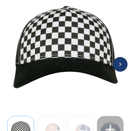
Jassen
Kledingaccessoires
Ondergoed, Sokken en Nachtkleding
Overhemden
Peuters en Baby's
Polo's
Regenkleding
Schoenen
Sweaters