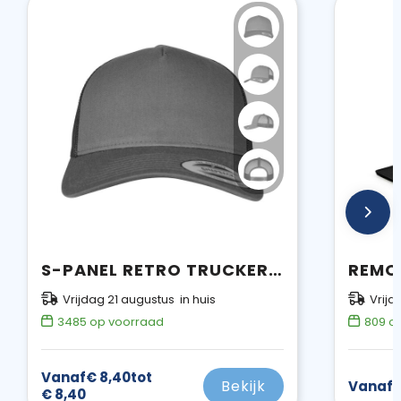
S-PANEL RETRO TRUCKER CAP
Vrijdag 21 augustus in huis
Vrijd
3485
op voorraad
809
op
Vanaf
€ 8,40
tot
Bekijk
Vanaf
€
€ 8,40