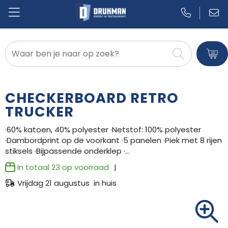
Badtextiel en Douche
Blazers
CHECKERBOARD RETRO
Bodywarmers
TRUCKER
·60% katoen, 40% polyester ·Netstof: 100% polyester
Broeken en Rokken
·Dambordprint op de voorkant ·5 panelen ·Piek met 8 rijen
stiksels ·Bijpassende onderklep ·…
Caps, Hoeden en Mutsen
In totaal
23
op voorraad
Dekens, Fleecedekens en Kussens
Vrijdag 21 augustus in huis
Gilets
Handschoenen en Sjaals