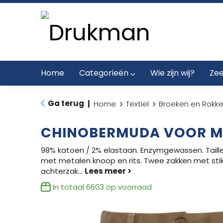
Home
Categorieën
Wie zijn wij?
Zee
Ga terug
|
Home
Textiel
Broeken en Rokk
CHINOBERMUDA VOOR ME
98% katoen / 2% elastaan. Enzymgewassen. Taill
met metalen knoop en rits. Twee zakken met sti
achterzak
...
In totaal
6603
op voorraad