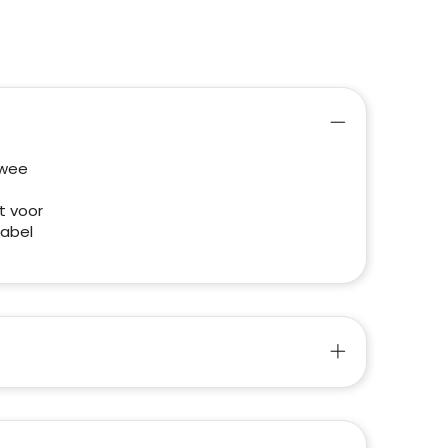
Twee
t voor
label