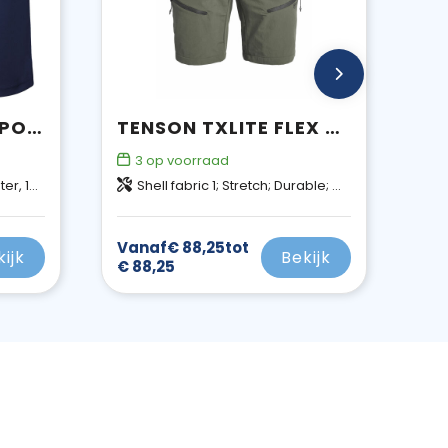
PLAYER 140 G/M² SPORTSHORT VOOR KINDEREN
TENSON TXLITE FLEX SHORTS MEN
3
op voorraad
0 g/m2
Shell fabric 1; Stretch; Durable; Quick dry; 92% Recycled Polyamide, 8% Elastane
Vanaf
€ 88,25
tot
kijk
Bekijk
€ 88,25