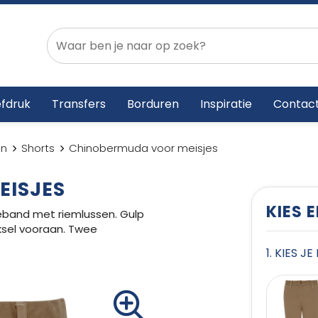
fdruk
Transfers
Borduren
Inspiratie
Contac
en
Shorts
Chinobermuda voor meisjes
ISJES
KIES 
eband met riemlussen. Gulp
ksel vooraan. Twee
1. KIES J