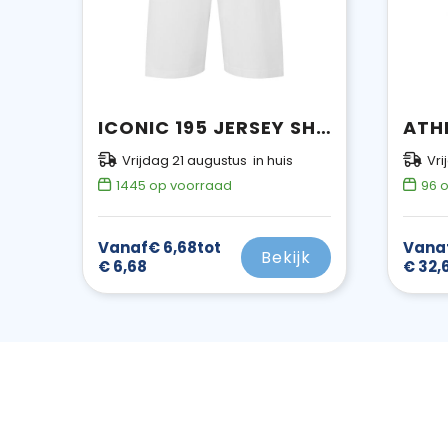
ICONIC 195 JERSEY SHORTS
ATH
Vrijdag 21 augustus in huis
Vri
1445
op voorraad
96
o
Vanaf
€ 6,68
tot
Vana
Bekijk
€ 6,68
€ 32,