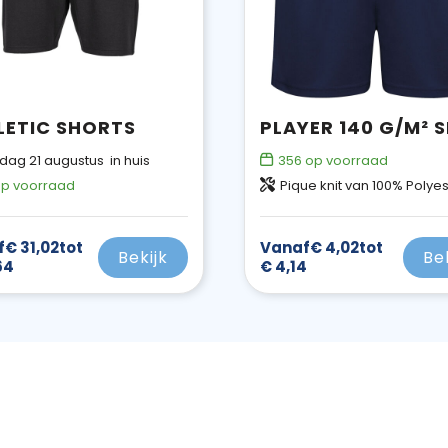
LETIC SHORTS
jdag 21 augustus in huis
356
op voorraad
p voorraad
Pique knit van 100% Polyester, 14
f
€ 31,02
tot
Vanaf
€ 4,02
tot
Bekijk
Be
64
€ 4,14