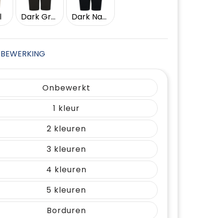
l
Dark Grey
Dark Navy
JE BEWERKING
Onbewerkt
1
2
3
4
5
Borduren