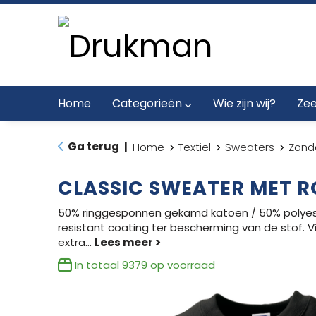
Home
Categorieën
Wie zijn wij?
Zee
Ga terug
|
Home
Textiel
Sweaters
Zond
CLASSIC SWEATER MET R
50% ringgesponnen gekamd katoen / 50% polyest
resistant coating ter bescherming van de stof. 
extra
...
In totaal
9379
op voorraad