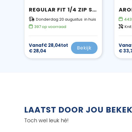
REGULAR FIT 1/4 ZIP SWEATSHIRT
Donderdag 20 augustus in huis
443
397
op voorraad
Knit
Vanaf
€ 28,04
tot
Vana
Bekijk
€ 28,04
€ 33,
LAATST DOOR JOU BEKE
Toch wel leuk hé!