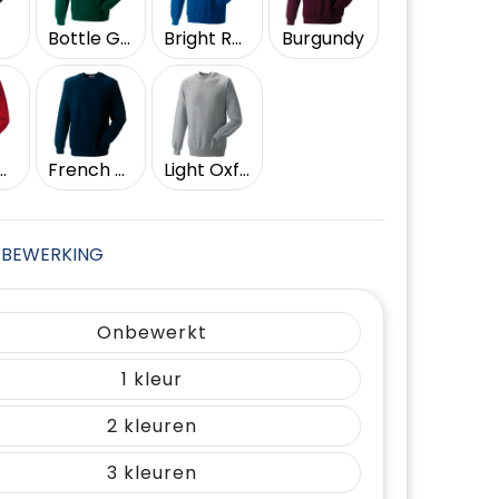
Bottle Green
Bright Royal
Burgundy
ssic Red
French Navy
Light Oxford
JE BEWERKING
Onbewerkt
1
2
3