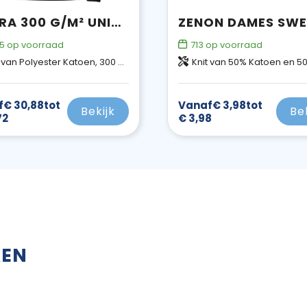
ARORA 300 G/M² UNISEX SWEATER MET RONDE HALS
5
op voorraad
713
op voorraad
 van Polyester Katoen, 300 g/m2
Knit van 50% Katoen en 50% Polyester, 
f
€ 30,88
tot
Vanaf
€ 3,98
tot
Bekijk
Be
72
€ 3,98
KEN