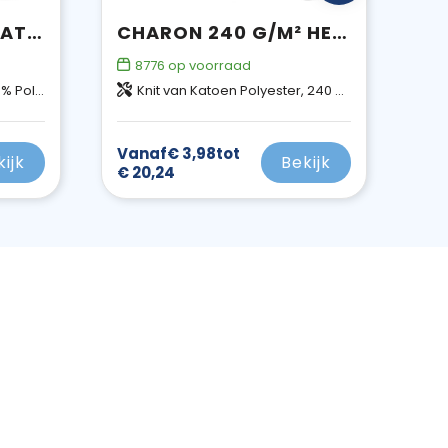
ZENON DAMES SWEATER MET CREWNECK
CHARON 240 G/M² HEREN SWEATER MET CREWNECK
8776
op voorraad
240 g/m2
Knit van Katoen Polyester, 240 g/m2
Vanaf
€ 3,98
tot
kijk
Bekijk
€ 20,24