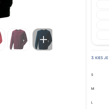
3. KIES J
S
M
L