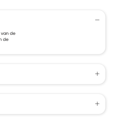
 van de
n de