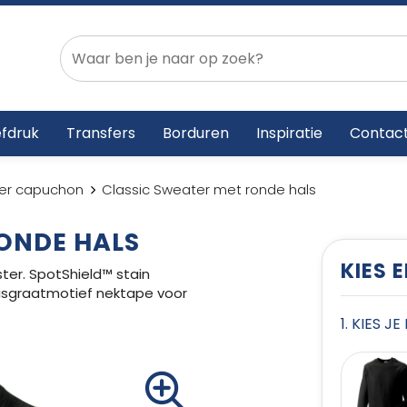
fdruk
Transfers
Borduren
Inspiratie
Contac
er capuchon
Classic Sweater met ronde hals
ONDE HALS
KIES 
er. SpotShield™ stain
Visgraatmotief nektape voor
1. KIES J