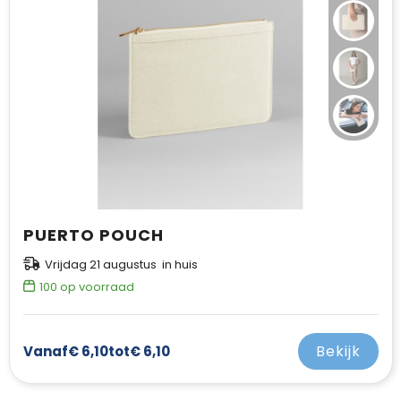
Jassen
Kledingaccessoires
Ondergoed, Sokken en Nachtkleding
Overhemden
Peuters en Baby's
PUERTO POUCH
Polo's
Vrijdag 21 augustus in huis
Regenkleding
100
op voorraad
Schoenen
Bekijk
Vanaf
€ 6,10
tot
€ 6,10
Sweaters