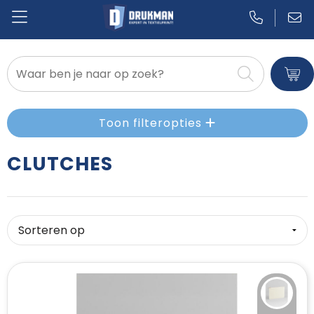
Badtextiel en Douche
Blazers
Toon filteropties
Bodywarmers
CLUTCHES
Broeken en Rokken
Caps, Hoeden en Mutsen
Dekens, Fleecedekens en Kussens
Gilets
Handschoenen en Sjaals