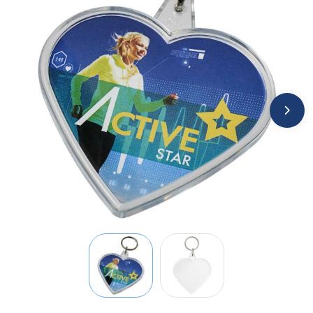
Jassen
Kledingaccessoires
Ondergoed, Sokken en Nachtkleding
Overhemden
Peuters en Baby's
Polo's
Regenkleding
Schoenen
Sweaters