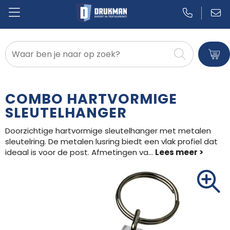
Badtextiel en Douche
Blazers
COMBO HARTVORMIGE
Bodywarmers
SLEUTELHANGER
Doorzichtige hartvormige sleutelhanger met metalen
Broeken en Rokken
sleutelring. De metalen lusring biedt een vlak profiel dat
ideaal is voor de post. Afmetingen va
...
Caps, Hoeden en Mutsen
Dekens, Fleecedekens en Kussens
Gilets
Handschoenen en Sjaals