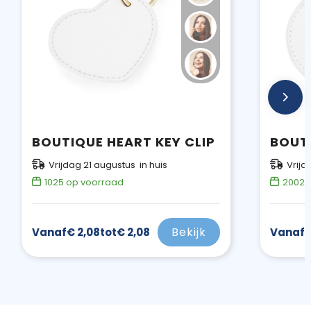
BOUTIQUE HEART KEY CLIP
Vrijdag 21 augustus in huis
Vrijd
1025
op voorraad
2002
o
Bekijk
Vanaf
€ 2,08
tot
€ 2,08
Vanaf
€